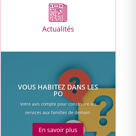
Actualités
VOUS HABITEZ DANS LES
PO
Votre avis compte pour construire les
services aux familles de demain
En savoir plus