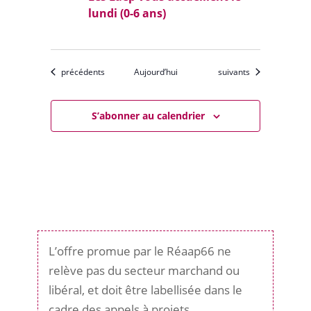
lundi (0-6 ans)
Évènements
Évènements
précédents
Aujourd’hui
suivants
S’abonner au calendrier
L’offre promue par le Réaap66 ne
relève pas du secteur marchand ou
libéral, et doit être labellisée dans le
cadre des appels à projets