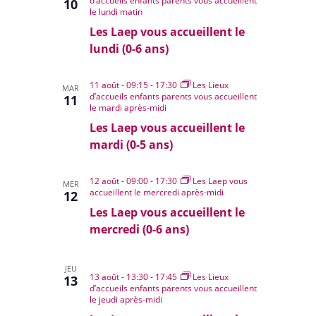
c
d’accueils enfants parents vous accueillent
c
10
i
e
le lundi matin
h
h
o
c
Les Laep vous accueillent le
e
n
e
t
lundi (0-6 ans)
d
e
e
i
t
v
11 août - 09:15
-
17:30
Les Lieux
n
o
MAR
u
d’accueils enfants parents vous accueillent
11
a
n
le mardi après-midi
e
v
s
n
Les Laep vous accueillent le
i
É
mardi (0-5 ans)
e
v
g
z
è
a
12 août - 09:00
-
17:30
Les Laep vous
n
MER
u
t
accueillent le mercredi après-midi
12
e
i
n
Les Laep vous accueillent le
m
o
e
e
mercredi (0-6 ans)
n
n
d
d
t
a
JEU
e
13 août - 13:30
-
17:45
Les Lieux
13
t
d’accueils enfants parents vous accueillent
v
le jeudi après-midi
e
u