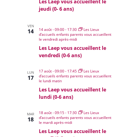
Les Laep vous accueillent le
e
.
jeudi (0- 6 ans)
s
É
v
VEN
14 août - 09:00
-
17:30
Les Lieux
14
è
d’accueils enfants parents vous accueillent
le vendredi après-midi
n
e
Les Laep vous accueillent le
m
vendredi (0-6 ans)
e
n
17 août - 09:00
-
17:45
Les Lieux
LUN
d’accueils enfants parents vous accueillent
t
17
le lundi matin
s
Les Laep vous accueillent le
lundi (0-6 ans)
18 août - 09:15
-
17:30
Les Lieux
MAR
d’accueils enfants parents vous accueillent
18
le mardi après-midi
Les Laep vous accueillent le