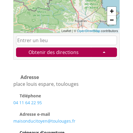
+
−
Leaflet
|
©
OpenStreetMap
contributors
Obtenir des directions
Adresse
place louis espare, toulouges
Téléphone
04 11 64 22 95
Adresse e-mail
maisonducitoyen@toulouges.fr
Créneaux d'ouverture