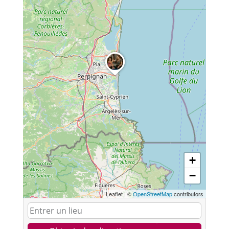
+
−
Leaflet
|
©
OpenStreetMap
contributors