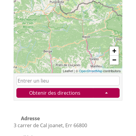
+
−
Leaflet
|
©
OpenStreetMap
contributors
Obtenir des directions
Adresse
3 carrer de Cal joanet, Err 66800