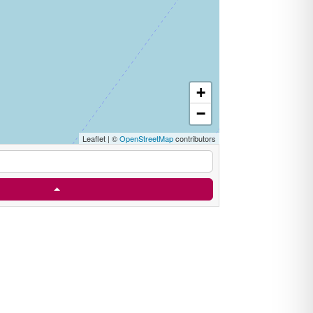
+
−
Leaflet
|
©
OpenStreetMap
contributors