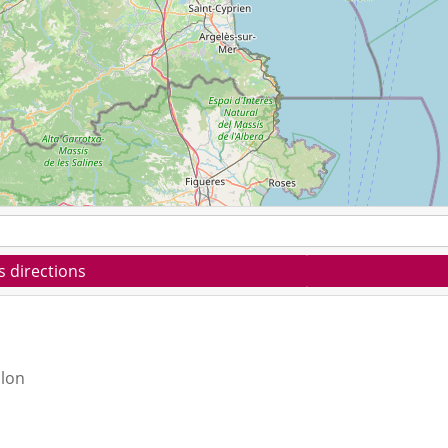
s directions
llon