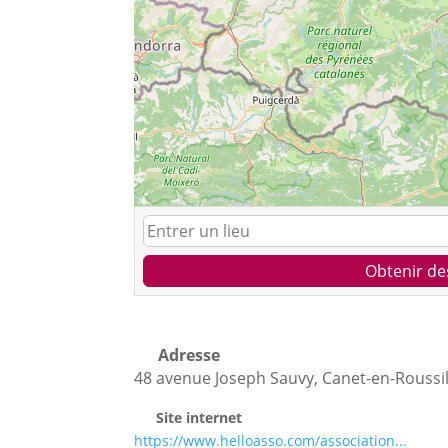
Obtenir de
Adresse
48 avenue Joseph Sauvy, Canet-en-Roussi
Site internet
https://www.helloasso.com/association...