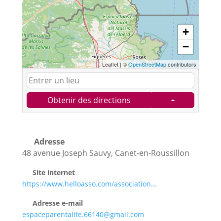
+
−
Leaflet
|
©
OpenStreetMap
contributors
Obtenir des directions
Adresse
48 avenue Joseph Sauvy, Canet-en-Roussillon
Site internet
https://www.helloasso.com/association...
Adresse e-mail
espaceparentalite.66140@gmail.com