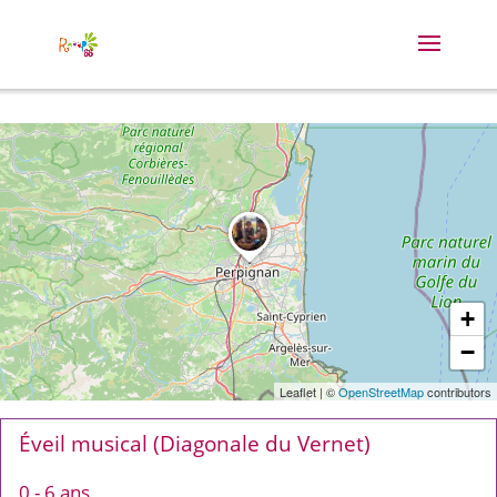
+
−
Leaflet
|
©
OpenStreetMap
contributors
Éveil musical (Diagonale du Vernet)
0 - 6 ans