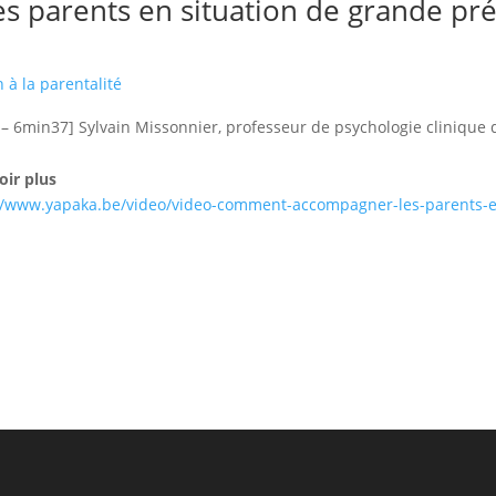
parents en situation de grande préc
 à la parentalité
 – 6min37] Sylvain Missonnier, professeur de psychologie clinique d
oir plus
//www.yapaka.be/video/video-comment-accompagner-les-parents-en