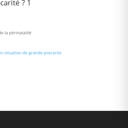
arité ? 1
e la périnatalité
-situation-de-grande-precarite