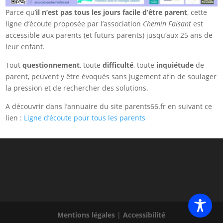
Parce qu’
il n’est pas tous les jours facile d’être parent
, cette
ligne d’écoute proposée par l’association
Chemin Faisant
est
accessible aux parents (et futurs parents) jusqu’aux 25 ans de
leur enfant.
Tout
questionnement
, toute
difficulté
, toute
inquiétude
de
parent, peuvent y être évoqués sans jugement afin de soulager
la pression et de rechercher des solutions.
A découvrir dans l’annuaire du site parents66.fr en suivant ce
lien :
Ligne d’écoute pour tous les parents
Mentions légales
|
Accessibilité