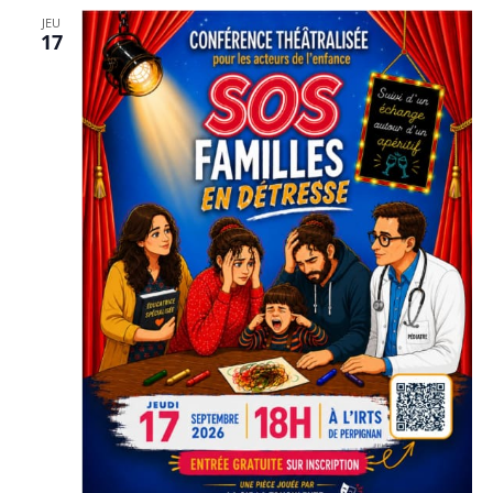
date.
JEU
17