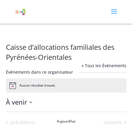
Caisse d’allocations familiales des
Pyrénées-Orientales
« Tous les Évènements
Évènements dans ce organisateur
Aucun résultat trouvé.
Notice
À venir
Sélectionnez
une
Évènements
Aujourd’hui
Évènements
précédents
suivants
date.