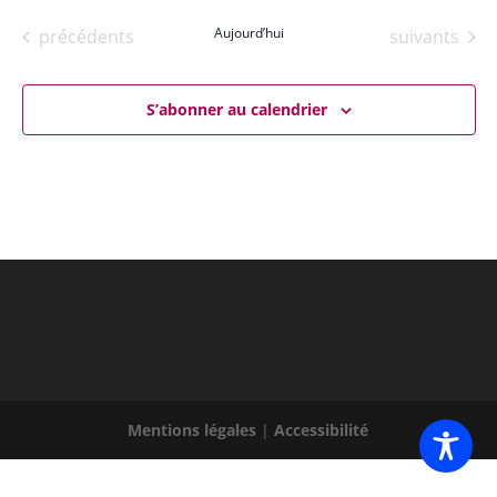
une
Évènements
Aujourd’hui
Évènements
précédents
suivants
date.
S’abonner au calendrier
Mentions légales
|
Accessibilité