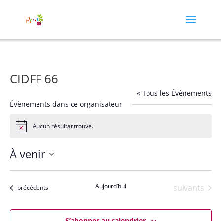
CIDFF 66
« Tous les Évènements
Évènements dans ce organisateur
Aucun résultat trouvé.
Notice
À venir
Sélectionnez
une
Aujourd’hui
Évènements
suivants
Évènements
précédents
date.
S’abonner au calendrier