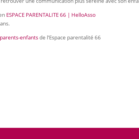
et retrouver une communication plus sereine avec son enfa
ien
ESPACE PARENTALITE 66 | HelloAsso
 ans.
 parents-enfants
de l’Espace parentalité 66