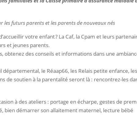
ons familiales et la Caisse primaire d’assurance maladie 
 les futurs parents et les parents de nouveaux nés
accueillir votre enfant ? La Caf, la Cpam et leurs partenai
rs et jeunes parents.
s, obtenez des conseils et informations dans une ambian
l départemental, le Réaap66, les Relais petite enfance, le
ns de soutien à la parentalité seront là : rencontrez-les da
ccasion à des ateliers : portage en écharpe, gestes de prem
é, bien démarrer son allaitement maternel, lecture bébé