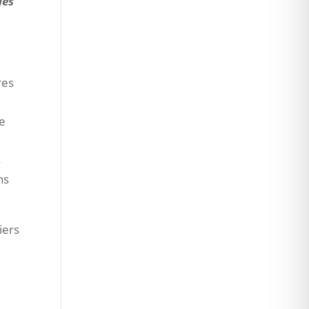
des
res
ce
s
ns
iers