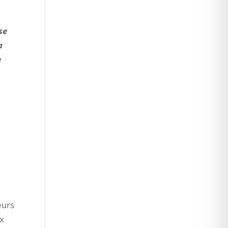
se
a
e
e
eurs
ux