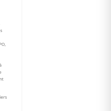
s
ns
!
PO,
e
à
e
nt
iers