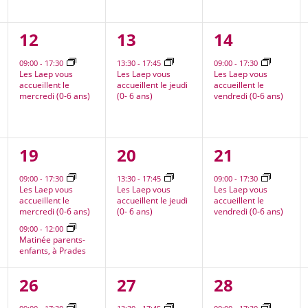
1
1
1
12
13
14
nt,
évènement,
évènement,
évènement
09:00
-
17:30
13:30
-
17:45
09:00
-
17:30
Les Laep vous
Les Laep vous
Les Laep vous
accueillent le
accueillent le jeudi
accueillent le
mercredi (0-6 ans)
(0- 6 ans)
vendredi (0-6 ans)
2
1
1
19
20
21
nt,
évènements,
évènement,
évènement
09:00
-
17:30
13:30
-
17:45
09:00
-
17:30
Les Laep vous
Les Laep vous
Les Laep vous
accueillent le
accueillent le jeudi
accueillent le
mercredi (0-6 ans)
(0- 6 ans)
vendredi (0-6 ans)
09:00
-
12:00
Matinée parents-
enfants, à Prades
2
1
1
26
27
28
nt,
évènements,
évènement,
évènement