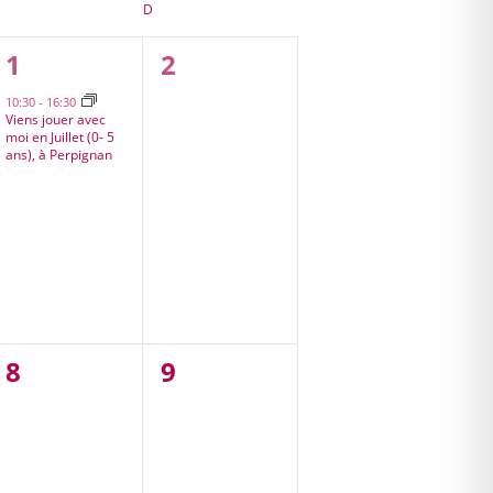
SAMEDI
D
DIMANCHE
1
0
1
2
s,
évènement,
évènement,
10:30
-
16:30
Viens jouer avec
moi en Juillet (0- 5
ans), à Perpignan
0
0
8
9
,
évènement,
évènement,