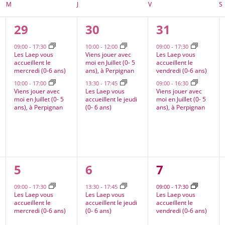
M
MERCREDI
J
JEUDI
V
VENDREDI
S
2
2
2
29
30
31
ts,
évènements,
évènements,
évènement
09:00
-
17:30
10:00
-
12:00
09:00
-
17:30
Les Laep vous
Viens jouer avec
Les Laep vous
accueillent le
moi en Juillet (0- 5
accueillent le
mercredi (0-6 ans)
ans), à Perpignan
vendredi (0-6 ans)
10:00
-
17:00
13:30
-
17:45
09:00
-
16:30
Viens jouer avec
Les Laep vous
Viens jouer avec
moi en Juillet (0- 5
accueillent le jeudi
moi en Juillet (0- 5
ans), à Perpignan
(0- 6 ans)
ans), à Perpignan
1
1
1
5
6
7
nt,
évènement,
évènement,
évènement
09:00
-
17:30
13:30
-
17:45
09:00
-
17:30
Les Laep vous
Les Laep vous
Les Laep vous
accueillent le
accueillent le jeudi
accueillent le
mercredi (0-6 ans)
(0- 6 ans)
vendredi (0-6 ans)