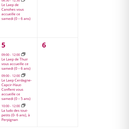
08:30
-
12:30
Le Laep de
Canohes vous
accueille ce
samedi (0 – 6 ans)
3
0
5
6
,
évènements,
évènement,
09:00
-
12:00
Le Laep de Thuir
vous accueille ce
samedi (0 – 6 ans)
09:00
-
12:00
Le Laep Cerdagne-
Capcir-Haut-
Conflent vous
accueille ce
samedi (0 – 5 ans)
10:00
-
12:00
La ludo des tout-
petits (0- 6 ans), à
Perpignan