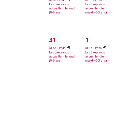
09:00
-
17:45
09:15
-
17:30
Les Laep vous
Les Laep vous
accueillent le lundi
accueillent le
(0-6 ans)
mardi (0-5 ans)
1
1
31
1
évènement,
évèneme
09:00
-
17:45
09:15
-
17:30
Les Laep vous
Les Laep vous
accueillent le lundi
accueillent le
(0-6 ans)
mardi (0-5 ans)