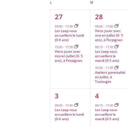
Calendrier
L
LUNDI
M
MARDI
date.
de
2
3
27
28
Évènements
évènements,
évènemen
09:00
-
17:45
09:00
-
17:00
Les Laep vous
Viens jouer avec
accueillent le lundi
moi en Juillet (0- 5
(0-6 ans)
ans), à Perpignan
15:00
-
17:30
09:15
-
17:30
Viens jouer avec
Les Laep vous
moi en Juillet (0- 5
accueillent le
ans), à Perpignan
mardi (0-5 ans)
10:30
-
11:30
Ateliers parentalité
en Juillet, à
Toulouges
1
1
3
4
évènement,
évèneme
09:00
-
17:45
09:15
-
17:30
Les Laep vous
Les Laep vous
accueillent le lundi
accueillent le
(0-6 ans)
mardi (0-5 ans)