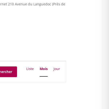
ernet 210 Avenue du Languedoc (Près de
Navigation
de
Liste
Mois
Jour
hercher
vues
Évènement