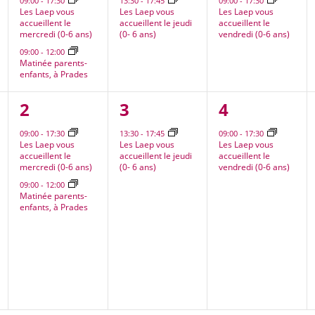
09:00
-
17:30
13:30
-
17:45
09:00
-
17:30
Les Laep vous
Les Laep vous
Les Laep vous
accueillent le
accueillent le jeudi
accueillent le
mercredi (0-6 ans)
(0- 6 ans)
vendredi (0-6 ans)
09:00
-
12:00
Matinée parents-
enfants, à Prades
2
1
1
2
3
4
nt,
évènements,
évènement,
évènement
09:00
-
17:30
13:30
-
17:45
09:00
-
17:30
Les Laep vous
Les Laep vous
Les Laep vous
accueillent le
accueillent le jeudi
accueillent le
mercredi (0-6 ans)
(0- 6 ans)
vendredi (0-6 ans)
09:00
-
12:00
Matinée parents-
enfants, à Prades