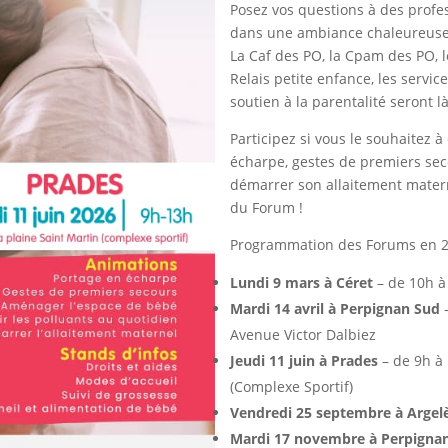
Posez vos questions à des profe
dans une ambiance chaleureuse
La Caf des PO, la Cpam des PO, l
Relais petite enfance, les servic
soutien à la parentalité seront l
Participez si vous le souhaitez à
écharpe, gestes de premiers sec
démarrer son allaitement materne
du Forum !
Programmation des Forums en 2
Lundi 9 mars à Céret
– de 10h à
Mardi 14 avril à Perpignan Sud
–
Avenue Victor Dalbiez
Jeudi 11 juin à Prades
– de 9h à 
(Complexe Sportif)
Vendredi 25 septembre à Argel
Mardi 17 novembre à Perpigna