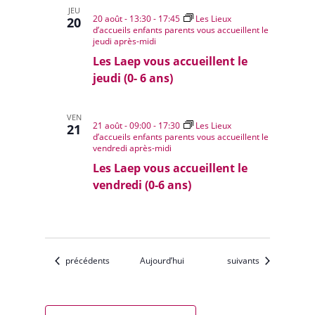
JEU
20 août - 13:30
-
17:45
Les Lieux
20
d’accueils enfants parents vous accueillent le
jeudi après-midi
Les Laep vous accueillent le
jeudi (0- 6 ans)
VEN
21 août - 09:00
-
17:30
Les Lieux
21
d’accueils enfants parents vous accueillent le
vendredi après-midi
Les Laep vous accueillent le
vendredi (0-6 ans)
Évènements
Évènements
précédents
Aujourd’hui
suivants