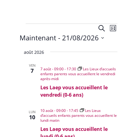
Évènements
Recherche
Navigat
Recherche
Liste
de
et
Maintenant
 - 
21/08/2026
vues
navigation
Évènem
Sélectionnez
de
août 2026
une
vues
date.
Évènemen
VEN
7 août - 09:00
-
17:30
Les Lieux d’accueils
7
enfants parents vous accueillent le vendredi
après-midi
Les Laep vous accueillent le
vendredi (0-6 ans)
10 août - 09:00
-
17:45
Les Lieux
LUN
d’accueils enfants parents vous accueillent le
10
lundi matin
Les Laep vous accueillent le
lundi (0-6 ans)