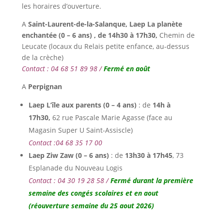
les horaires d’ouverture.
A
Saint-Laurent-de-la-Salanque, L
aep La planète
enchantée (0 – 6 ans) , de 14h30 à 17h30,
Chemin de
Leucate (locaux du Relais petite enfance, au-dessus
de la crèche)
Contact : 04 68 51 89 98 /
Fermé en août
A
Perpignan
Laep L’île aux parents (0 – 4 ans)
: de
14h à
17h30,
62 rue Pascale Marie Agasse (face au
Magasin Super U Saint-Assiscle)
Contact :04 68 35 17 00
Laep Ziw Zaw (0 – 6 ans)
: de
13h30 à 17h45
, 73
Esplanade du Nouveau Logis
Contact : 04 30 19 28 58 /
Fermé durant la première
semaine des congés scolaires et en aout
(réouverture semaine du 25 aout 2026)