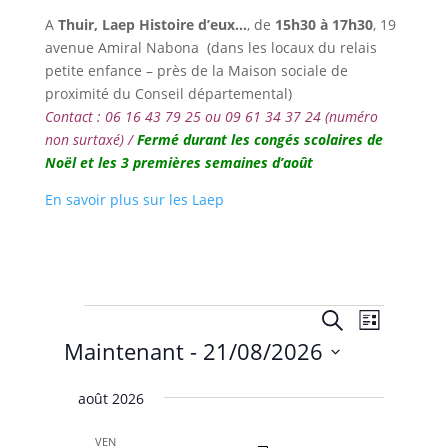
A
Thuir,
Laep Histoire d’eux…
, de
15h30 à 17h30
,
19
avenue Amiral Nabona
(dans les locaux du relais
petite enfance – près de la Maison sociale de
proximité du Conseil départemental)
Contact : 06 16 43 79 25 ou 09 61 34 37 24 (numéro
non surtaxé) /
Fermé durant les congés scolaires de
Noël et les 3 premières semaines d’août
En savoir plus sur les Laep
Évènements
Recherche
Navigat
Recherche
Liste
de
et
Maintenant
 - 
21/08/2026
vues
navigation
Évènem
Sélectionnez
de
août 2026
une
vues
date.
VEN