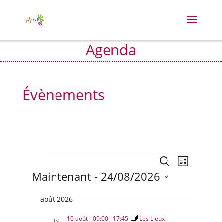
Agenda
Évènements
Évènements
Recherche
Navigat
Recherche
Liste
de
et
Maintenant
 - 
24/08/2026
vues
navigation
Évènem
Sélectionnez
de
août 2026
vues
une
Évènement
date.
10 août - 09:00
-
17:45
Les Lieux
LUN