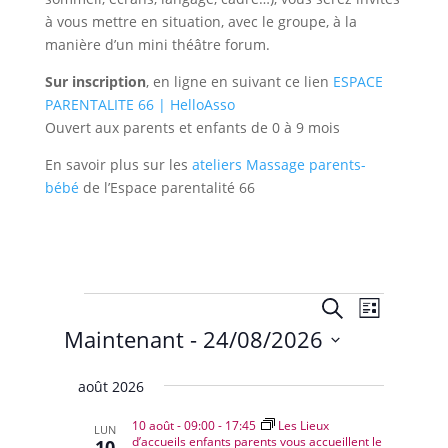
à vous mettre en situation, avec le groupe, à la
manière d’un mini théâtre forum.
Sur inscription
, en ligne en suivant ce lien
ESPACE
PARENTALITE 66 | HelloAsso
Ouvert aux parents et enfants de 0 à 9 mois
En savoir plus sur les
ateliers Massage parents-
bébé
de l’Espace parentalité 66
Évènements
Recherche
Navigat
Recherche
Liste
de
et
Maintenant
 - 
24/08/2026
vues
navigation
Évènem
Sélectionnez
de
août 2026
une
vues
date.
10 août - 09:00
-
17:45
Les Lieux
Évènemen
LUN
d’accueils enfants parents vous accueillent le
10