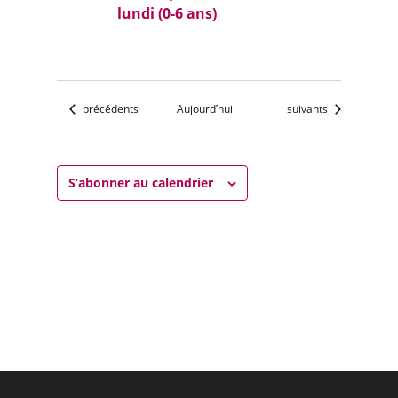
lundi (0-6 ans)
Évènements
Évènements
précédents
Aujourd’hui
suivants
S’abonner au calendrier