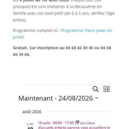
presque) est une invitation à la découverte en
famille avec son tout-petit (de 0 à 5 ans, vérifiez l’âge
prévu).
Programme complet ici :
Programme Viens jouer en
juillet
Gratuit. Sur inscription au 04 68 66 34 45 ou 04 68
66 34 60.
Évènements
Recherche
Navigat
Recherche
Liste
de
et
Maintenant
 - 
24/08/2026
vues
navigation
Évènem
Sélectionnez
de
août 2026
une
vues
date.
10 août - 09:00
-
17:45
Les Lieux
Évènemen
LUN
d’accueils enfants parents vous accueillent le
10