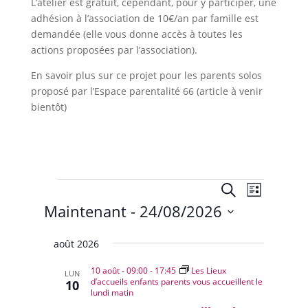
L’atelier est gratuit, cependant, pour y participer, une
adhésion à l’association de 10€/an par famille est
demandée (elle vous donne accès à toutes les
actions proposées par l’association).
En savoir plus sur ce projet pour les parents solos
proposé par l’Espace parentalité 66 (article à venir
bientôt)
Évènements
Recherche
Navigat
Recherche
Liste
de
et
Maintenant
 - 
24/08/2026
vues
navigation
Évènem
Sélectionnez
de
août 2026
une
vues
date.
10 août - 09:00
-
17:45
Les Lieux
Évènemen
LUN
d’accueils enfants parents vous accueillent le
10
lundi matin