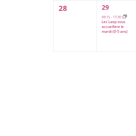
0
1
28
29
évènement
évènement,
09:15
-
17:30
Les Laep vous
accueillent le
mardi (0-5 ans)