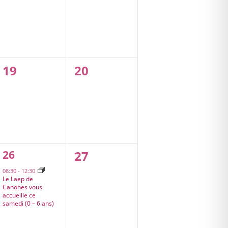
0
0
19
20
évènement,
évènement,
1
0
26
27
évènement,
évènement,
08:30
-
12:30
Le Laep de
Canohes vous
accueille ce
samedi (0 – 6 ans)