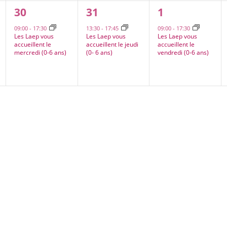
1
1
1
30
31
1
,
évènement,
évènement,
évènement,
09:00
-
17:30
13:30
-
17:45
09:00
-
17:30
Les Laep vous
Les Laep vous
Les Laep vous
accueillent le
accueillent le jeudi
accueillent le
mercredi (0-6 ans)
(0- 6 ans)
vendredi (0-6 ans)