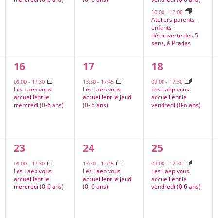
10:00
-
12:00
Ateliers parents-
enfants :
découverte des 5
sens, à Prades
1
1
1
16
17
18
,
évènement,
évènement,
évènement,
09:00
-
17:30
13:30
-
17:45
09:00
-
17:30
Les Laep vous
Les Laep vous
Les Laep vous
accueillent le
accueillent le jeudi
accueillent le
mercredi (0-6 ans)
(0- 6 ans)
vendredi (0-6 ans)
1
1
1
23
24
25
,
évènement,
évènement,
évènement,
09:00
-
17:30
13:30
-
17:45
09:00
-
17:30
Les Laep vous
Les Laep vous
Les Laep vous
accueillent le
accueillent le jeudi
accueillent le
mercredi (0-6 ans)
(0- 6 ans)
vendredi (0-6 ans)