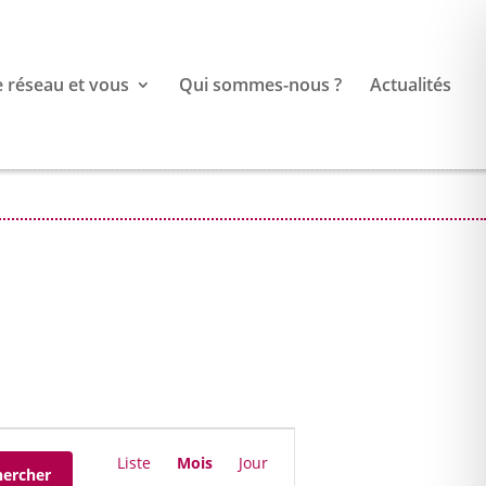
e réseau et vous
Qui sommes-nous ?
Actualités
Navigation
de
Liste
Mois
Jour
hercher
vues