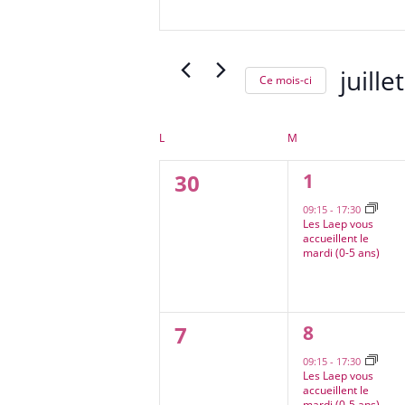
navigation
mot-
de
clé.
vues
Rechercher
Évènements
juille
Ce mois-ci
Évènements
Sélectio
par
une
Calendrier
mot-
LUNDI
MARDI
L
M
de
date.
clé.
0
1
30
1
Évènements
évènement
évènement,
09:15
-
17:30
Les Laep vous
accueillent le
mardi (0-5 ans)
0
1
7
8
évènement
évènement,
09:15
-
17:30
Les Laep vous
accueillent le
mardi (0-5 ans)