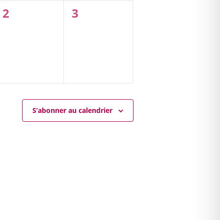
0
0
2
3
évènement,
évènement,
S’abonner au calendrier