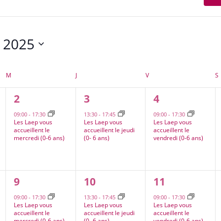
t 2025
nnez
MERCREDI
JEUDI
VENDREDI
M
J
V
S
1
1
1
2
3
4
,
évènement,
évènement,
évènement,
09:00
-
17:30
13:30
-
17:45
09:00
-
17:30
Les Laep vous
Les Laep vous
Les Laep vous
accueillent le
accueillent le jeudi
accueillent le
mercredi (0-6 ans)
(0- 6 ans)
vendredi (0-6 ans)
1
1
2
9
10
11
,
évènement,
évènement,
évènements,
09:00
-
17:30
13:30
-
17:45
09:00
-
17:30
Les Laep vous
Les Laep vous
Les Laep vous
accueillent le
accueillent le jeudi
accueillent le
mercredi (0-6 ans)
(0- 6 ans)
vendredi (0-6 ans)