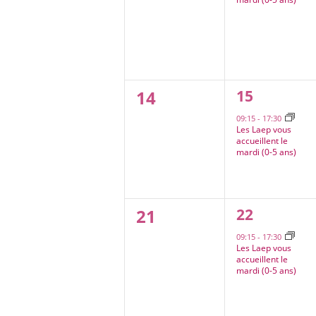
0
1
14
15
évènement
évènement,
09:15
-
17:30
Les Laep vous
accueillent le
mardi (0-5 ans)
0
1
21
22
évènement
évènement,
09:15
-
17:30
Les Laep vous
accueillent le
mardi (0-5 ans)