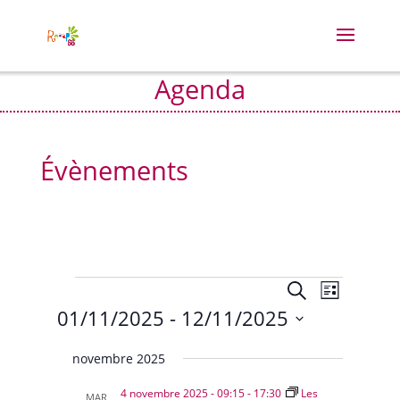
Agenda
Évènements
Évènements
Recherche
Navigat
Recherche
Liste
de
et
01/11/2025
 - 
12/11/2025
vues
navigation
Évènem
Sélectionnez
de
novembre 2025
vues
une
Évènement
date.
4 novembre 2025 - 09:15
-
17:30
Les
MAR