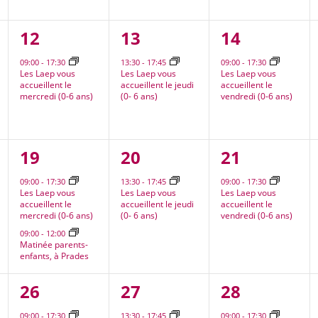
1
1
1
12
13
14
nt,
évènement,
évènement,
évènement
09:00
-
17:30
13:30
-
17:45
09:00
-
17:30
Les Laep vous
Les Laep vous
Les Laep vous
accueillent le
accueillent le jeudi
accueillent le
mercredi (0-6 ans)
(0- 6 ans)
vendredi (0-6 ans)
2
1
1
19
20
21
nt,
évènements,
évènement,
évènement
09:00
-
17:30
13:30
-
17:45
09:00
-
17:30
Les Laep vous
Les Laep vous
Les Laep vous
accueillent le
accueillent le jeudi
accueillent le
mercredi (0-6 ans)
(0- 6 ans)
vendredi (0-6 ans)
09:00
-
12:00
Matinée parents-
enfants, à Prades
2
1
1
26
27
28
nt,
évènements,
évènement,
évènement
09:00
-
17:30
13:30
-
17:45
09:00
-
17:30