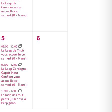
Le Laep de
Canohes vous
accueille ce
samedi (0 – 6 ans)
3
0
5
6
,
évènements,
évènement,
09:00
-
12:00
Le Laep de Thuir
vous accueille ce
samedi (0 – 6 ans)
09:00
-
12:00
Le Laep Cerdagne-
Capcir-Haut-
Conflent vous
accueille ce
samedi (0 – 5 ans)
10:00
-
12:00
La ludo des tout-
petits (0- 6 ans), à
Perpignan