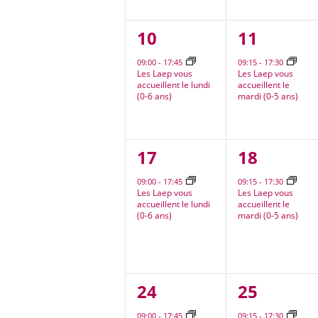
1
1
10
11
évènement,
évèneme
09:00
-
17:45
09:15
-
17:30
Les Laep vous
Les Laep vous
accueillent le lundi
accueillent le
(0-6 ans)
mardi (0-5 ans)
1
1
17
18
évènement,
évèneme
09:00
-
17:45
09:15
-
17:30
Les Laep vous
Les Laep vous
accueillent le lundi
accueillent le
(0-6 ans)
mardi (0-5 ans)
1
1
24
25
évènement,
évèneme
09:00
-
17:45
09:15
-
17:30