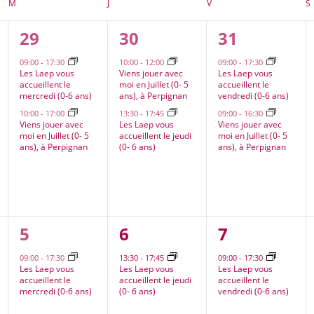
M
MERCREDI
J
JEUDI
V
VENDREDI
S
2
2
2
29
30
31
ts,
évènements,
évènements,
évènement
09:00
-
17:30
10:00
-
12:00
09:00
-
17:30
Les Laep vous
Viens jouer avec
Les Laep vous
accueillent le
moi en Juillet (0- 5
accueillent le
mercredi (0-6 ans)
ans), à Perpignan
vendredi (0-6 ans)
10:00
-
17:00
13:30
-
17:45
09:00
-
16:30
Viens jouer avec
Les Laep vous
Viens jouer avec
moi en Juillet (0- 5
accueillent le jeudi
moi en Juillet (0- 5
ans), à Perpignan
(0- 6 ans)
ans), à Perpignan
1
1
1
5
6
7
nt,
évènement,
évènement,
évènement
09:00
-
17:30
13:30
-
17:45
09:00
-
17:30
Les Laep vous
Les Laep vous
Les Laep vous
accueillent le
accueillent le jeudi
accueillent le
mercredi (0-6 ans)
(0- 6 ans)
vendredi (0-6 ans)