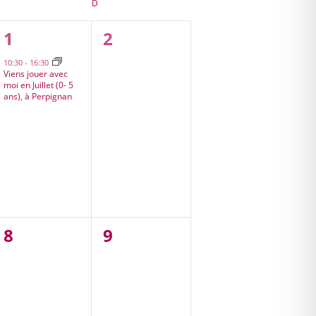
SAMEDI
D
DIMANCHE
1
0
1
2
s,
évènement,
évènement,
10:30
-
16:30
Viens jouer avec
moi en Juillet (0- 5
ans), à Perpignan
0
0
8
9
,
évènement,
évènement,