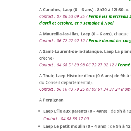
A
Canohes,
Laep (0 – 6 ans)
:
8h30
à
12h30
au 
Contact : 07 86 53 09 35 /
Fermé les mercredis 2
d’avril et octobre, et 1 semaine à Noel
A
Maureilla-las-Illas,
Laep (0 – 6 ans),
chaque 
Contact : 06 72 27 92 12 /
Fermé durant les cong
A
Saint-Laurent-de-la-Salanque, Laep La planè
crèche)
Contact : 04 68 51 89 98 06 72 27 92 12 /
Fermé 
A
Thuir,
Laep Histoire d’eux (0-6 ans) de 9h à
du Conseil départemental).
Contact : 06 16 43 79 25 ou 09 61 34 37 24 (num
A
Perpignan
Laep L’île aux parents (0 – 4ans)
: de
9h à 1
Contact : 04 68 35 17 00
Laep Le petit moulin (0 – 4 ans)
: de
9h à 1