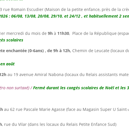
3 rue Romain Escudier (Maison de la petite enfance, près de la crè
026 : 06/08, 13/08, 20/08, 29/10, et 24/12 , et habituellement 2 se
1er mercredi du mois de
9h
à
11h30
, Place de la République (espac
és scolaires
te enchantée (0-6ans) , de 9h à 12h,
Chemin de Leucate (locaux du
en août
 12h
au 19 avenue Amiral Nabona (locaux du Relais assistants mater
éro non surtaxé) /
Fermé durant les congés scolaires de Noël et les
2h
au 62 rue Pascale Marie Agasse (face au Magasin Super U Saint-A
2h
,
rue du Vilar (dans les locaux du Relais Petite Enfance Sud)