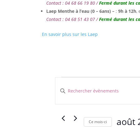
Contact : 04 68 66 19 80 /
Fermé durant les c
Laep Menthe à l’eau
(0 – 6ans) –
:
9h
à 12h
,
Contact : 04 68 51 43 07 /
Fermé durant les c
En savoir plus sur les Laep
Évènements
Recherche
et
Saisir
navigation
mot-
clé.
de
Rechercher
vues
Évènements
août 
Évènements
Ce mois-ci
par
Sélectionn
mot-
une
clé.