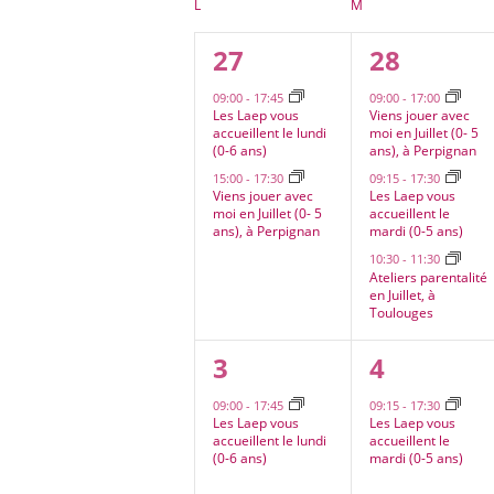
Calendrier
L
LUNDI
M
MARDI
date.
de
2
3
27
28
Évènements
évènements,
évènemen
09:00
-
17:45
09:00
-
17:00
Les Laep vous
Viens jouer avec
accueillent le lundi
moi en Juillet (0- 5
(0-6 ans)
ans), à Perpignan
15:00
-
17:30
09:15
-
17:30
Viens jouer avec
Les Laep vous
moi en Juillet (0- 5
accueillent le
ans), à Perpignan
mardi (0-5 ans)
10:30
-
11:30
Ateliers parentalité
en Juillet, à
Toulouges
1
1
3
4
évènement,
évèneme
09:00
-
17:45
09:15
-
17:30
Les Laep vous
Les Laep vous
accueillent le lundi
accueillent le
(0-6 ans)
mardi (0-5 ans)