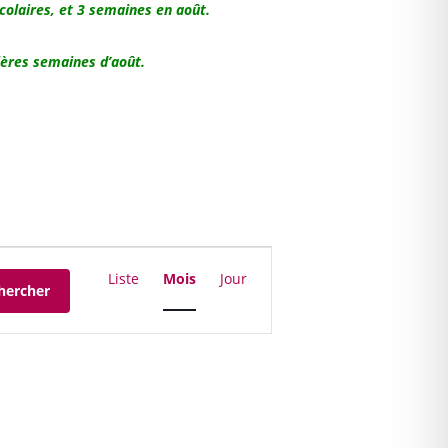
colaires, et 3 semaines en août.
mières semaines d’août.
Navigation
de
Liste
Mois
Jour
hercher
vues
Évènement