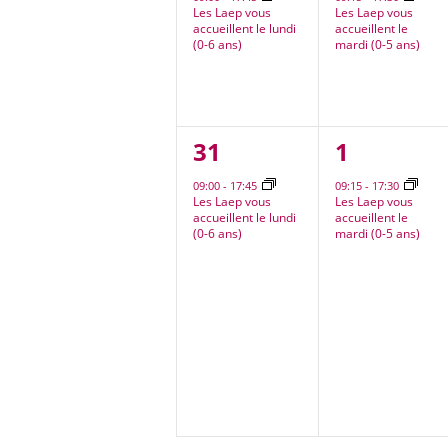
Les Laep vous
Les Laep vous
accueillent le lundi
accueillent le
(0-6 ans)
mardi (0-5 ans)
1
1
31
1
évènement,
évèneme
09:00
-
17:45
09:15
-
17:30
Les Laep vous
Les Laep vous
accueillent le lundi
accueillent le
(0-6 ans)
mardi (0-5 ans)