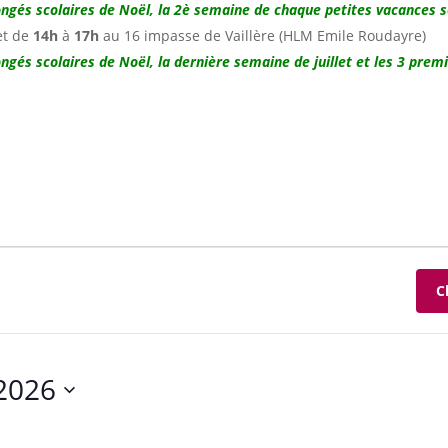
ongés scolaires de Noël,
la 2è semaine de chaque petites vacances s
 et de
14h
à
17h
au 16 impasse de Vaillère (HLM Emile Roudayre)
ongés scolaires de Noël,
la dernière semaine de juillet et les 3 pre
C
2026
ez