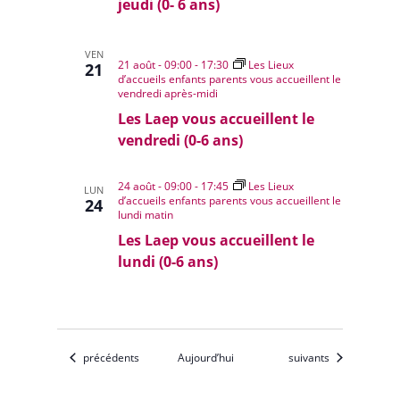
jeudi (0- 6 ans)
VEN
21 août - 09:00
-
17:30
Les Lieux
21
d’accueils enfants parents vous accueillent le
vendredi après-midi
Les Laep vous accueillent le
vendredi (0-6 ans)
24 août - 09:00
-
17:45
Les Lieux
LUN
d’accueils enfants parents vous accueillent le
24
lundi matin
Les Laep vous accueillent le
lundi (0-6 ans)
Évènements
Évènements
précédents
Aujourd’hui
suivants