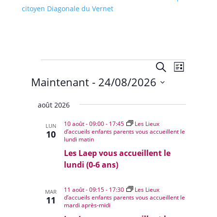
citoyen Diagonale du Vernet
Évènements
Recherche
Navigat
Recherche
Liste
de
et
Maintenant
 - 
24/08/2026
vues
navigation
Évènem
Sélectionnez
de
août 2026
une
vues
date.
10 août - 09:00
-
17:45
Les Lieux
Évènemen
LUN
d’accueils enfants parents vous accueillent le
10
lundi matin
Les Laep vous accueillent le
lundi (0-6 ans)
11 août - 09:15
-
17:30
Les Lieux
MAR
d’accueils enfants parents vous accueillent le
11
mardi après-midi