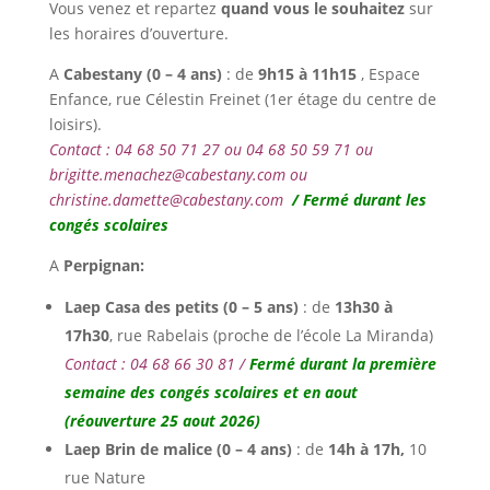
Vous venez et repartez
quand vous le souhaitez
sur
les horaires d’ouverture.
A
Cabestany (
0 – 4 ans)
: de
9h15 à 11h15
, Espace
Enfance, rue Célestin Freinet (1er étage du centre de
loisirs).
Contact : 04 68 50 71 27 ou 04 68 50 59 71 ou
brigitte.menachez@cabestany.com ou
christine.damette@cabestany.com
/ Fermé durant les
congés scolaires
A
Perpignan:
Laep Casa des petits (0 – 5 ans)
: de
13h30 à
17h30
, rue Rabelais (proche de l’école La Miranda)
Contact : 04 68 66 30 81 /
Fermé durant la première
semaine des congés scolaires et en aout
(réouverture 25 aout 2026)
Laep Brin de malice (0 – 4 ans)
: de
14h à 17h,
10
rue Nature