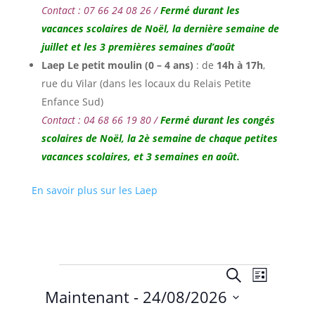
Contact : 07 66 24 08 26 /
Fermé durant les
vacances scolaires de Noël, la dernière semaine de
juillet et les 3 premières semaines d’août
Laep Le petit moulin (0 – 4 ans)
: de
14h à 17h
,
rue du Vilar (dans les locaux du Relais Petite
Enfance Sud)
Contact : 04 68 66 19 80 /
Fermé durant les congés
scolaires de Noël,
la 2è semaine de chaque petites
vacances scolaires, et 3 semaines en août.
En savoir plus sur les Laep
Évènements
Recherche
Navigat
Recherche
Liste
de
et
Maintenant
 - 
24/08/2026
vues
navigation