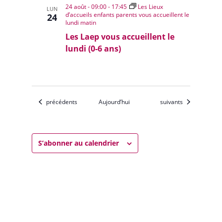
24 août - 09:00
-
17:45
Les Lieux
LUN
d’accueils enfants parents vous accueillent le
24
lundi matin
Les Laep vous accueillent le
lundi (0-6 ans)
Évènements
Évènements
précédents
Aujourd’hui
suivants
S’abonner au calendrier