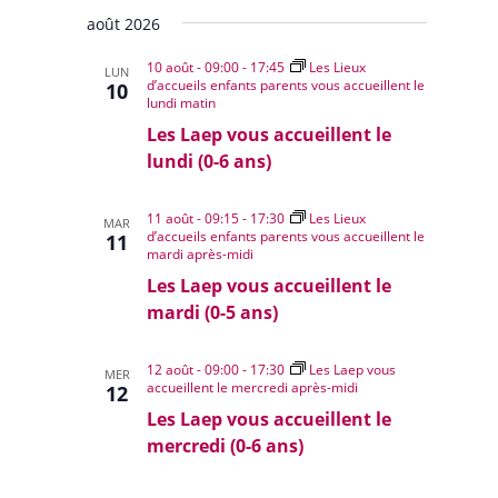
Évènem
Sélectionnez
de
août 2026
une
vues
date.
10 août - 09:00
-
17:45
Les Lieux
Évènemen
LUN
d’accueils enfants parents vous accueillent le
10
lundi matin
Les Laep vous accueillent le
lundi (0-6 ans)
11 août - 09:15
-
17:30
Les Lieux
MAR
d’accueils enfants parents vous accueillent le
11
mardi après-midi
Les Laep vous accueillent le
mardi (0-5 ans)
12 août - 09:00
-
17:30
Les Laep vous
MER
accueillent le mercredi après-midi
12
Les Laep vous accueillent le
mercredi (0-6 ans)