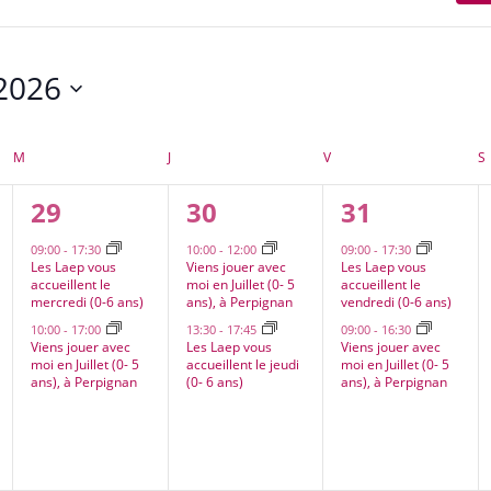
2026
ez
M
MERCREDI
J
JEUDI
V
VENDREDI
S
2
2
2
29
30
31
ts,
évènements,
évènements,
évènement
09:00
-
17:30
10:00
-
12:00
09:00
-
17:30
Les Laep vous
Viens jouer avec
Les Laep vous
accueillent le
moi en Juillet (0- 5
accueillent le
mercredi (0-6 ans)
ans), à Perpignan
vendredi (0-6 ans)
10:00
-
17:00
13:30
-
17:45
09:00
-
16:30
Viens jouer avec
Les Laep vous
Viens jouer avec
moi en Juillet (0- 5
accueillent le jeudi
moi en Juillet (0- 5
ans), à Perpignan
(0- 6 ans)
ans), à Perpignan