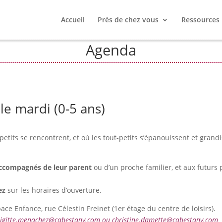
Accueil
Près de chez vous
Ressources
Agenda
le mardi (0-5 ans)
petits se rencontrent, et où les tout-petits s’épanouissent et grand
accompagnés de leur parent
ou d’un proche familier, et aux futurs 
ez
sur les horaires d’ouverture.
pace Enfance, rue Célestin Freinet (1er étage du centre de loisirs).
brigitte.menachez@cabestany.com ou christine.damette@cabestany.com