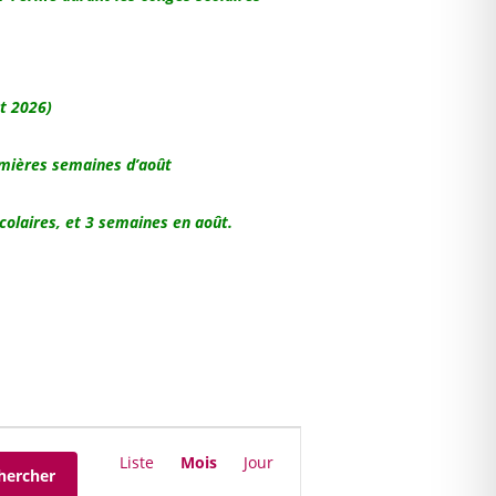
t 2026)
remières semaines d’août
colaires, et 3 semaines en août.
Navigation
de
Liste
Mois
Jour
hercher
vues