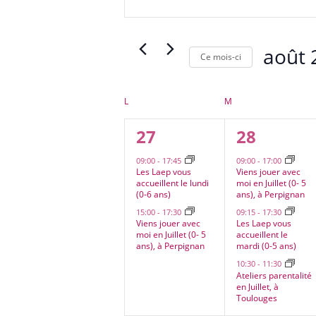
navigation
clé.
de
Rechercher
vues
Évènements
août 
Évènements
Ce mois-ci
par
Sélectionn
mot-
une
clé.
Calendrier
L
LUNDI
M
MARDI
date.
de
2
3
27
28
Évènements
évènements,
évènemen
09:00
-
17:45
09:00
-
17:00
Les Laep vous
Viens jouer avec
accueillent le lundi
moi en Juillet (0- 5
(0-6 ans)
ans), à Perpignan
15:00
-
17:30
09:15
-
17:30
Viens jouer avec
Les Laep vous
moi en Juillet (0- 5
accueillent le
ans), à Perpignan
mardi (0-5 ans)
10:30
-
11:30
Ateliers parentalité
en Juillet, à
Toulouges