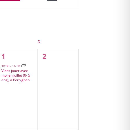
Évènement
SAMEDI
D
DIMANCHE
1
0
1
2
s,
évènement,
évènement,
10:30
-
16:30
Viens jouer avec
moi en Juillet (0- 5
ans), à Perpignan