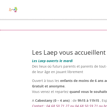
Les Laep vous accueillent 
Les Laep ouverts le mardi
Des lieux où futurs parents et parents de tout-
de leur âge en jouant librement
Ouvert à tous les
enfants de moins de 6 ans 
Gratuit et anonyme
.
Vous venez et repartez
quand vous le souhait
A
Cabestany (
0 – 4 ans)
: de
9h15 à 11h15
, Es
Contact : 04 68 50 71 27 ou 04 68 50 59 71 ou 