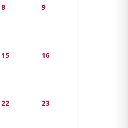
0
0
8
9
,
évènement,
évènement,
0
0
15
16
,
évènement,
évènement,
0
0
22
23
,
évènement,
évènement,