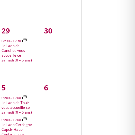
1
0
29
30
,
évènement,
évènement,
08:30
-
12:30
Le Laep de
Canohes vous
accueille ce
samedi (0 – 6 ans)
3
0
5
6
,
évènements,
évènement,
09:00
-
12:00
Le Laep de Thuir
vous accueille ce
samedi (0 – 6 ans)
09:00
-
12:00
Le Laep Cerdagne-
Capcir-Haut-
Conflent vous