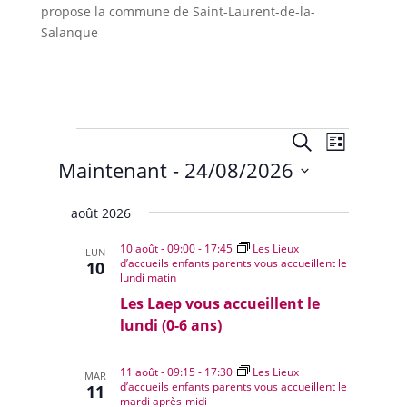
propose la commune de Saint-Laurent-de-la-
Salanque
Évènements
Recherche
Navigat
Recherche
Liste
de
et
Maintenant
 - 
24/08/2026
vues
navigation
Évènem
Sélectionnez
de
août 2026
une
vues
date.
10 août - 09:00
-
17:45
Les Lieux
Évènemen
LUN
d’accueils enfants parents vous accueillent le
10
lundi matin
Les Laep vous accueillent le
lundi (0-6 ans)
11 août - 09:15
-
17:30
Les Lieux
MAR
d’accueils enfants parents vous accueillent le
11
mardi après-midi