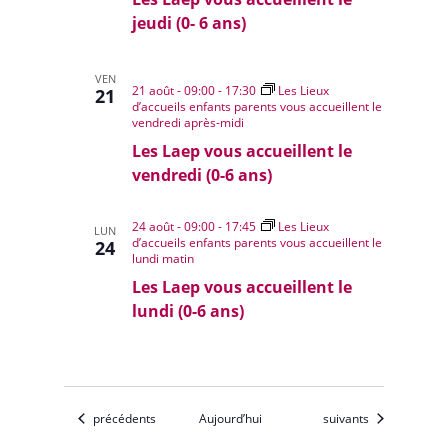
jeudi (0- 6 ans)
VEN
21 août - 09:00
-
17:30
Les Lieux
21
d’accueils enfants parents vous accueillent le
vendredi après-midi
Les Laep vous accueillent le
vendredi (0-6 ans)
24 août - 09:00
-
17:45
Les Lieux
LUN
d’accueils enfants parents vous accueillent le
24
lundi matin
Les Laep vous accueillent le
lundi (0-6 ans)
Évènements
Évènements
précédents
Aujourd’hui
suivants