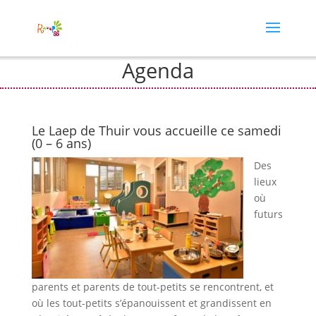
Agenda
Le Laep de Thuir vous accueille ce samedi
(0 – 6 ans)
Des
lieux
où
futurs
parents et parents de tout-petits se rencontrent, et
où les tout-petits s’épanouissent et grandissent en