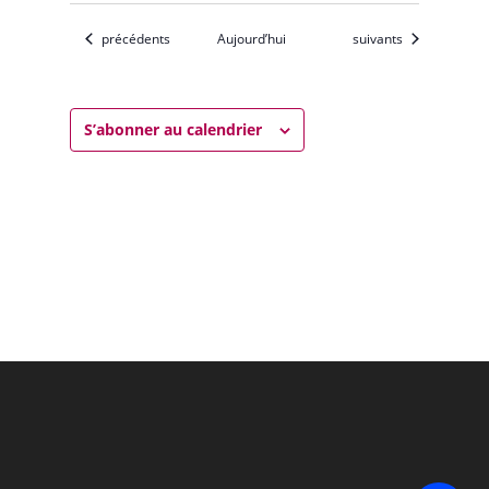
Évènements
Évènements
précédents
Aujourd’hui
suivants
S’abonner au calendrier