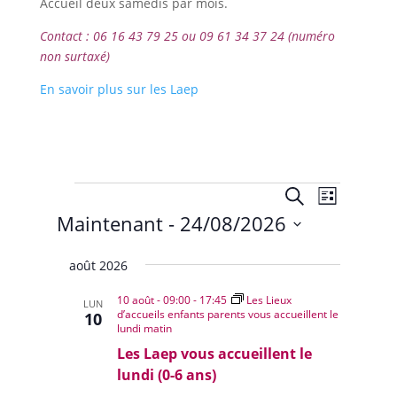
Accueil deux samedis par mois.
Contact : 06 16 43 79 25 ou 09 61 34 37 24 (numéro
non surtaxé)
En savoir plus sur les Laep
Évènements
Recherche
Navigat
Recherche
Liste
de
et
Maintenant
 - 
24/08/2026
vues
navigation
Évènem
Sélectionnez
de
août 2026
une
vues
date.
10 août - 09:00
-
17:45
Les Lieux
Évènemen
LUN
d’accueils enfants parents vous accueillent le
10
lundi matin
Les Laep vous accueillent le
lundi (0-6 ans)