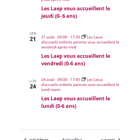
Les Laep vous accueillent le
jeudi (0- 6 ans)
VEN
21 août - 09:00
-
17:30
Les Lieux
21
d’accueils enfants parents vous accueillent le
vendredi après-midi
Les Laep vous accueillent le
vendredi (0-6 ans)
24 août - 09:00
-
17:45
Les Lieux
LUN
d’accueils enfants parents vous accueillent le
24
lundi matin
Les Laep vous accueillent le
lundi (0-6 ans)
Évènements
Évènements
précédents
Aujourd’hui
suivants