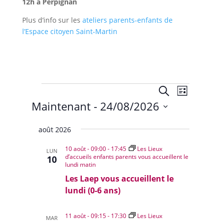
12h à Perpignan
Plus d’info sur les
ateliers parents-enfants de
l’Espace citoyen Saint-Martin
Évènements
Recherche
Navigat
Recherche
Liste
de
et
Maintenant
 - 
24/08/2026
vues
navigation
Évènem
Sélectionnez
de
août 2026
une
vues
date.
10 août - 09:00
-
17:45
Les Lieux
Évènemen
LUN
d’accueils enfants parents vous accueillent le
10
lundi matin
Les Laep vous accueillent le
lundi (0-6 ans)
11 août - 09:15
-
17:30
Les Lieux
MAR