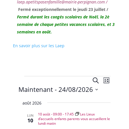
laep.apetitspasenfamille@mairie-perpignan.com /
Fermé exceptionnellement le jeudi 23 juillet /
Fermé durant les congés scolaires de Noël,
la 2è
semaine de chaque petites vacances scolaires, et 3
semaines en août.
En savoir plus sur les Laep
Évènements
Recherche
Navigat
Recherche
Liste
de
et
Maintenant
 - 
24/08/2026
vues
navigation
Évènem
Sélectionnez
de
août 2026
une
vues
date.
10 août - 09:00
-
17:45
Les Lieux
Évènemen
LUN
d’accueils enfants parents vous accueillent le
10
lundi matin