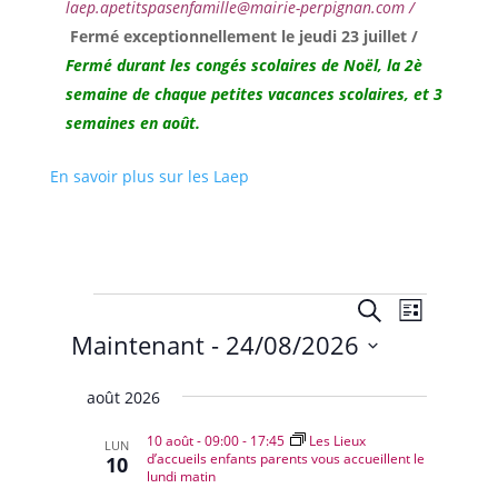
laep.apetitspasenfamille@mairie-perpignan.com /
Fermé exceptionnellement le jeudi 23 juillet /
Fermé durant les congés scolaires de Noël,
la 2è
semaine de chaque petites vacances scolaires, et 3
semaines en août.
En savoir plus sur les Laep
Évènements
Recherche
Navigat
Recherche
Liste
de
et
Maintenant
 - 
24/08/2026
vues
navigation
Évènem
Sélectionnez
de
août 2026
une
vues
date.
10 août - 09:00
-
17:45
Les Lieux
Évènemen
LUN
d’accueils enfants parents vous accueillent le
10
lundi matin