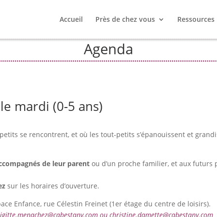
Accueil
Près de chez vous
Ressources
Agenda
le mardi (0-5 ans)
petits se rencontrent, et où les tout-petits s’épanouissent et grand
accompagnés de leur parent
ou d’un proche familier, et aux futurs 
ez
sur les horaires d’ouverture.
pace Enfance, rue Célestin Freinet (1er étage du centre de loisirs).
brigitte.menachez@cabestany.com ou christine.damette@cabestany.com