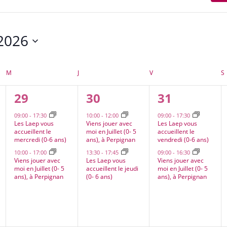
2026
ez
M
MERCREDI
J
JEUDI
V
VENDREDI
S
2
2
2
29
30
31
ts,
évènements,
évènements,
évènement
09:00
-
17:30
10:00
-
12:00
09:00
-
17:30
Les Laep vous
Viens jouer avec
Les Laep vous
accueillent le
moi en Juillet (0- 5
accueillent le
mercredi (0-6 ans)
ans), à Perpignan
vendredi (0-6 ans)
10:00
-
17:00
13:30
-
17:45
09:00
-
16:30
Viens jouer avec
Les Laep vous
Viens jouer avec
moi en Juillet (0- 5
accueillent le jeudi
moi en Juillet (0- 5
ans), à Perpignan
(0- 6 ans)
ans), à Perpignan