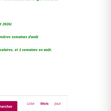
t 2026)
remières semaines d’août
colaires, et 3 semaines en août.
Navigation
de
Liste
Mois
Jour
hercher
vues