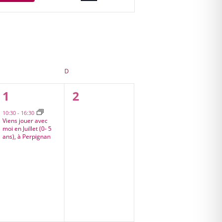
Évènement
SAMEDI
D
DIMANCHE
1
0
1
2
s,
évènement,
évènement,
10:30
-
16:30
Viens jouer avec
moi en Juillet (0- 5
ans), à Perpignan