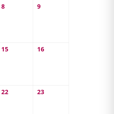
0
0
8
9
,
évènement,
évènement,
0
0
15
16
,
évènement,
évènement,
0
0
22
23
,
évènement,
évènement,