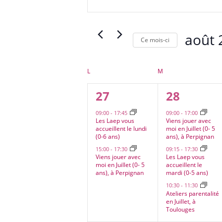
navigation
clé.
de
Rechercher
vues
Évènements
août 
Évènements
Ce mois-ci
par
Sélectionn
mot-
une
clé.
Calendrier
L
LUNDI
M
MARDI
date.
de
2
3
27
28
Évènements
évènements,
évènemen
09:00
-
17:45
09:00
-
17:00
Les Laep vous
Viens jouer avec
accueillent le lundi
moi en Juillet (0- 5
(0-6 ans)
ans), à Perpignan
15:00
-
17:30
09:15
-
17:30
Viens jouer avec
Les Laep vous
moi en Juillet (0- 5
accueillent le
ans), à Perpignan
mardi (0-5 ans)
10:30
-
11:30
Ateliers parentalité
en Juillet, à
Toulouges