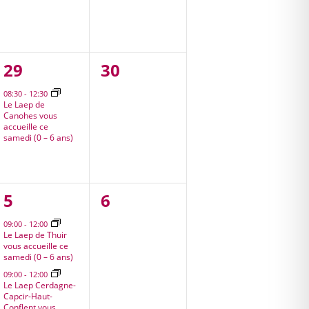
1
0
29
30
,
évènement,
évènement,
08:30
-
12:30
Le Laep de
Canohes vous
accueille ce
samedi (0 – 6 ans)
3
0
5
6
,
évènements,
évènement,
09:00
-
12:00
Le Laep de Thuir
vous accueille ce
samedi (0 – 6 ans)
09:00
-
12:00
Le Laep Cerdagne-
Capcir-Haut-
Conflent vous