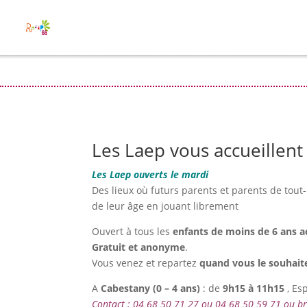
Les Laep vous accueillent 
Les Laep ouverts le mardi
Des lieux où futurs parents et parents de tout-
de leur âge en jouant librement
Ouvert à tous les
enfants de moins de 6 ans 
Gratuit et anonyme
.
Vous venez et repartez
quand vous le souhait
A
Cabestany (
0 – 4 ans)
: de
9h15 à 11h15
, Es
Contact : 04 68 50 71 27 ou 04 68 50 59 71 ou 