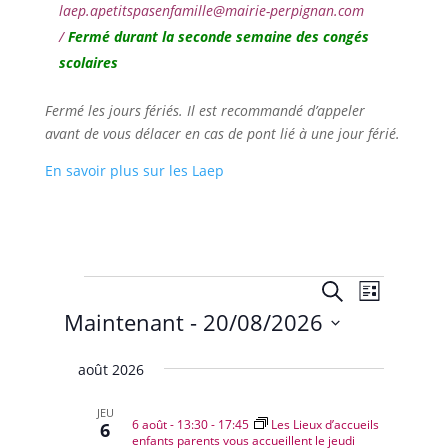
laep.apetitspasenfamille@mairie-perpignan.com
/
Fermé durant la seconde semaine des congés
scolaires
Fermé les jours fériés. Il est recommandé d’appeler
avant de vous délacer en cas de pont lié à une jour férié.
En savoir plus sur les Laep
Évènements
Recherche
Navigat
Recherche
Liste
de
et
Maintenant
 - 
20/08/2026
vues
navigation
Évènem
Sélectionnez
de
août 2026
une
vues
date.
Évènemen
JEU
6 août - 13:30
-
17:45
Les Lieux d’accueils
6
enfants parents vous accueillent le jeudi