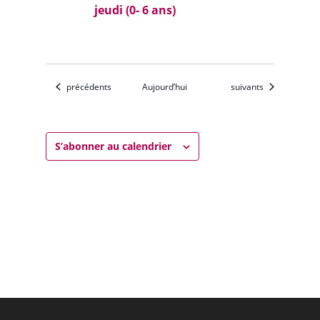
jeudi (0- 6 ans)
Évènements
Évènements
précédents
Aujourd’hui
suivants
S’abonner au calendrier