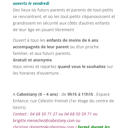
ouverts le vendredi
Des lieux où futurs parents et parents de tout-petits
se rencontrent, et où les tout-petits s’épanouissent et
grandissent en sécurité aux côtés d’autres enfants
de leur âge en jouant librement
Ouvert à tous les
enfants de moins de 6 ans
accompagnés de leur parent
ou d’un proche
familier, et aux futurs parents.
Gratuit et anonyme
.
Vous venez et repartez
quand vous le souhaitez
sur
les horaires d’ouverture.
A
Cabestany (
0 – 4 ans)
: de
9h15 à 11h15
, Espace
Enfance, rue Célestin Freinet (1er étage du centre de
loisirs).
Contact : 04 68 50 71 27 ou 04 68 50 59 71 ou
brigitte.menachez@cabestany.com ou
christine.damette@cabestany.com /
Fermé durant les