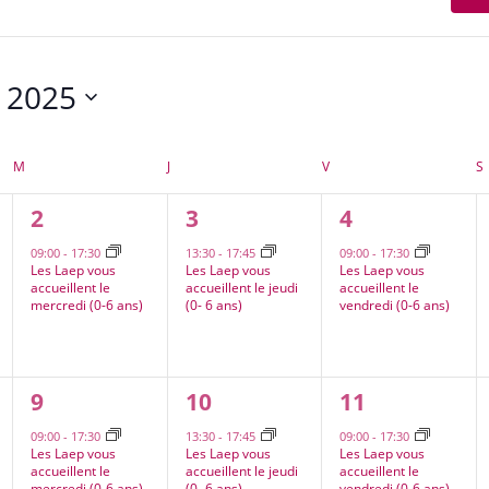
t 2025
nnez
MERCREDI
JEUDI
VENDREDI
M
J
V
S
1
1
1
2
3
4
,
évènement,
évènement,
évènement,
09:00
-
17:30
13:30
-
17:45
09:00
-
17:30
Les Laep vous
Les Laep vous
Les Laep vous
accueillent le
accueillent le jeudi
accueillent le
mercredi (0-6 ans)
(0- 6 ans)
vendredi (0-6 ans)
1
1
2
9
10
11
,
évènement,
évènement,
évènements,
09:00
-
17:30
13:30
-
17:45
09:00
-
17:30
Les Laep vous
Les Laep vous
Les Laep vous
accueillent le
accueillent le jeudi
accueillent le
mercredi (0-6 ans)
(0- 6 ans)
vendredi (0-6 ans)