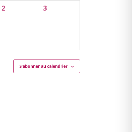
0
0
2
3
évènement,
évènement,
S’abonner au calendrier