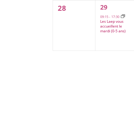
0
1
28
29
évènement
évènement,
09:15
-
17:30
Les Laep vous
accueillent le
mardi (0-5 ans)