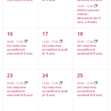
10:00
-
12:00
Ateliers parents-
enfants :
découverte des 5
sens, à Prades
1
1
1
16
17
18
,
évènement,
évènement,
évènement,
09:00
-
17:30
13:30
-
17:45
09:00
-
17:30
Les Laep vous
Les Laep vous
Les Laep vous
accueillent le
accueillent le jeudi
accueillent le
mercredi (0-6 ans)
(0- 6 ans)
vendredi (0-6 ans)
1
1
1
23
24
25
,
évènement,
évènement,
évènement,
09:00
-
17:30
13:30
-
17:45
09:00
-
17:30
Les Laep vous
Les Laep vous
Les Laep vous
accueillent le
accueillent le jeudi
accueillent le
mercredi (0-6 ans)
(0- 6 ans)
vendredi (0-6 ans)