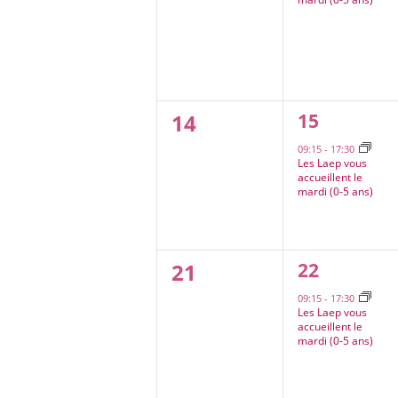
0
1
14
15
évènement
évènement,
09:15
-
17:30
Les Laep vous
accueillent le
mardi (0-5 ans)
0
1
21
22
évènement
évènement,
09:15
-
17:30
Les Laep vous
accueillent le
mardi (0-5 ans)