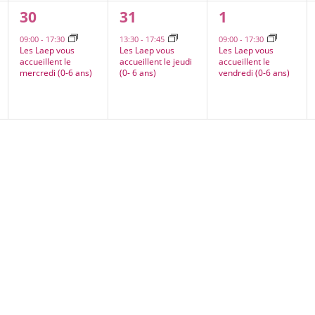
1
1
1
30
31
1
,
évènement,
évènement,
évènement,
09:00
-
17:30
13:30
-
17:45
09:00
-
17:30
Les Laep vous
Les Laep vous
Les Laep vous
accueillent le
accueillent le jeudi
accueillent le
mercredi (0-6 ans)
(0- 6 ans)
vendredi (0-6 ans)