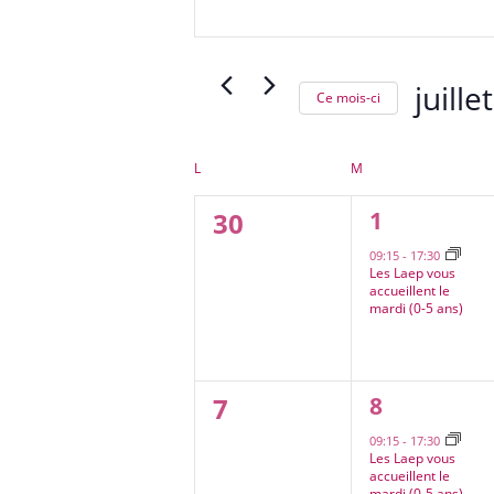
navigation
mot-
de
clé.
vues
Rechercher
Évènements
juille
Ce mois-ci
Évènements
Sélectio
par
une
Calendrier
mot-
LUNDI
MARDI
L
M
de
date.
clé.
0
1
30
1
Évènements
évènement
évènement,
09:15
-
17:30
Les Laep vous
accueillent le
mardi (0-5 ans)
0
1
7
8
évènement
évènement,
09:15
-
17:30
Les Laep vous
accueillent le
mardi (0-5 ans)