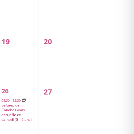
0
0
19
20
évènement,
évènement,
1
0
26
27
évènement,
évènement,
08:30
-
12:30
Le Laep de
Canohes vous
accueille ce
samedi (0 – 6 ans)