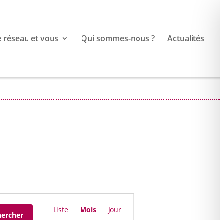
e réseau et vous
Qui sommes-nous ?
Actualités
Navigation
de
Liste
Mois
Jour
hercher
vues