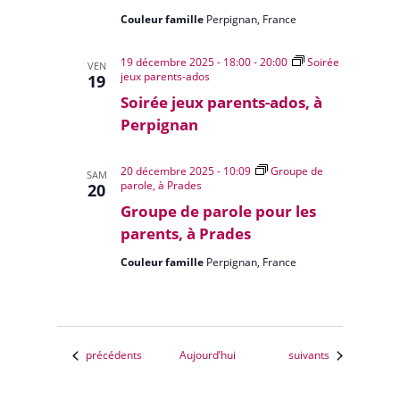
Couleur famille
Perpignan, France
19 décembre 2025 - 18:00
-
20:00
Soirée
VEN
jeux parents-ados
19
Soirée jeux parents-ados, à
Perpignan
20 décembre 2025 - 10:09
Groupe de
SAM
parole, à Prades
20
Groupe de parole pour les
parents, à Prades
Couleur famille
Perpignan, France
Évènements
Évènements
précédents
Aujourd’hui
suivants