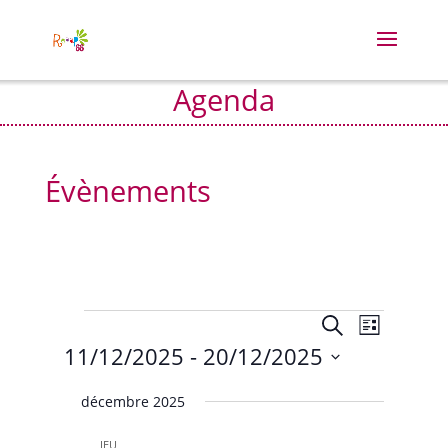
Agenda
Évènements
Évènements
Recherche
Navigat
Recherche
Liste
de
et
11/12/2025
 - 
20/12/2025
vues
navigation
Évènem
Sélectionnez
de
décembre 2025
vues
une
Évènement
date.
JEU