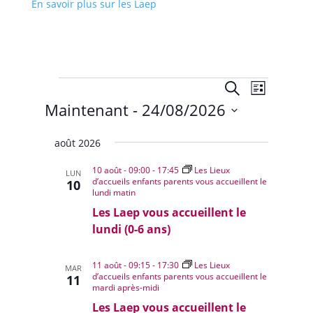
En savoir plus sur les Laep
Évènements
Recherche
Navigat
Recherche
Liste
de
et
Maintenant
 - 
24/08/2026
vues
navigation
Évènem
Sélectionnez
de
août 2026
une
vues
date.
10 août - 09:00
-
17:45
Les Lieux
Évènemen
LUN
d’accueils enfants parents vous accueillent le
10
lundi matin
Les Laep vous accueillent le
lundi (0-6 ans)
11 août - 09:15
-
17:30
Les Lieux
MAR
d’accueils enfants parents vous accueillent le
11
mardi après-midi
Les Laep vous accueillent le