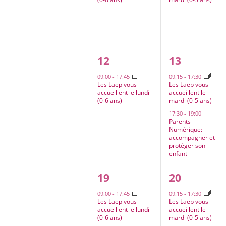
1
2
12
13
évènement,
évènement
09:00
-
17:45
09:15
-
17:30
Les Laep vous
Les Laep vous
accueillent le lundi
accueillent le
(0-6 ans)
mardi (0-5 ans)
17:30
-
19:00
Parents –
Numérique:
accompagner et
protéger son
enfant
1
1
19
20
évènement,
évènement
09:00
-
17:45
09:15
-
17:30
Les Laep vous
Les Laep vous
accueillent le lundi
accueillent le
(0-6 ans)
mardi (0-5 ans)