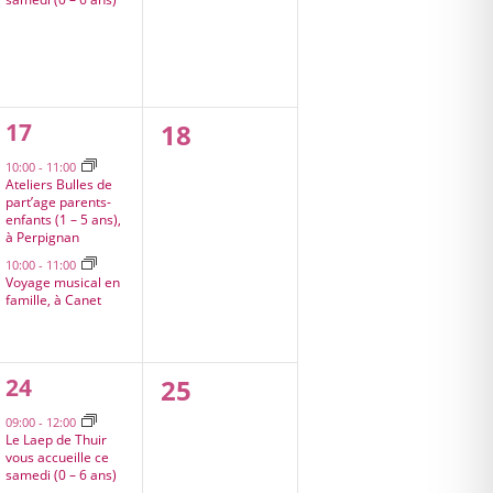
2
0
17
18
évènements,
évènement,
10:00
-
11:00
Ateliers Bulles de
part’age parents-
enfants (1 – 5 ans),
à Perpignan
10:00
-
11:00
Voyage musical en
famille, à Canet
1
0
24
25
évènement,
évènement,
09:00
-
12:00
Le Laep de Thuir
vous accueille ce
samedi (0 – 6 ans)