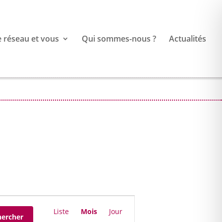
e réseau et vous
Qui sommes-nous ?
Actualités
Navigation
de
Liste
Mois
Jour
hercher
vues