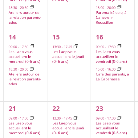
18:30
-
20:30
18:00
-
20:00
Ateliers autour de
Parentalité solo, à
la relation parents-
Canet-en-
ados
Roussillon
2
1
2
14
15
16
s,
évènements,
évènement,
évènements,
09:00
-
17:30
13:30
-
17:45
09:00
-
17:30
Les Laep vous
Les Laep vous
Les Laep vous
accueillent le
accueillent le jeudi
accueillent le
mercredi (0-6 ans)
(0- 6 ans)
vendredi (0-6 ans)
18:30
-
20:30
15:00
-
16:30
Ateliers autour de
Café des parents, à
la relation parents-
La Cabanasse
ados
2
1
1
21
22
23
,
évènements,
évènement,
évènement,
09:00
-
17:30
13:30
-
17:45
09:00
-
17:30
Les Laep vous
Les Laep vous
Les Laep vous
accueillent le
accueillent le jeudi
accueillent le
mercredi (0-6 ans)
(0- 6 ans)
vendredi (0-6 ans)