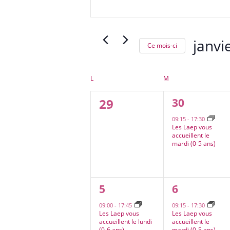
navigation
mot-
de
clé.
vues
Rechercher
Évènements
janvi
Ce mois-ci
Évènements
Sélectio
par
une
Calendrier
mot-
LUNDI
MARDI
L
M
de
date.
clé.
0
1
29
30
Évènements
évènement
évènement,
09:15
-
17:30
Les Laep vous
accueillent le
mardi (0-5 ans)
1
1
5
6
évènement,
évènement
09:00
-
17:45
09:15
-
17:30
Les Laep vous
Les Laep vous
accueillent le lundi
accueillent le
(0-6 ans)
mardi (0-5 ans)