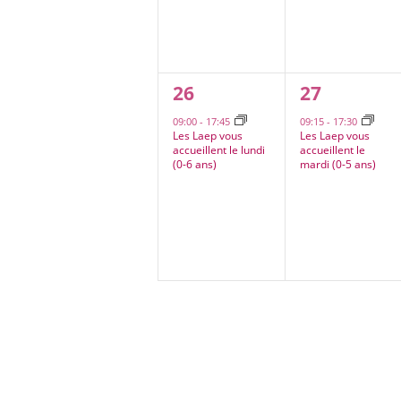
1
1
26
27
évènement,
évènement
09:00
-
17:45
09:15
-
17:30
Les Laep vous
Les Laep vous
accueillent le lundi
accueillent le
(0-6 ans)
mardi (0-5 ans)