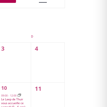
Évènement
SAMEDI
DIMANCHE
D
0
0
3
4
évènement,
évènement,
1
0
10
11
évènement,
évènement,
09:00
-
12:00
Le Laep de Thuir
vous accueille ce
samedi (0 – 6 ans)