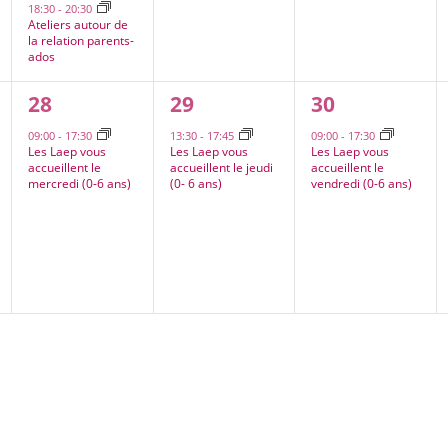
18:30
-
20:30
Ateliers autour de
la relation parents-
ados
1
1
1
28
29
30
,
évènement,
évènement,
évènement,
09:00
-
17:30
13:30
-
17:45
09:00
-
17:30
Les Laep vous
Les Laep vous
Les Laep vous
accueillent le
accueillent le jeudi
accueillent le
mercredi (0-6 ans)
(0- 6 ans)
vendredi (0-6 ans)