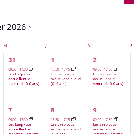
er 2026
nnez
MERCREDI
JEUDI
VENDREDI
M
J
V
S
1
1
1
31
1
2
,
évènement,
évènement,
évènement,
09:00
-
17:30
13:30
-
17:45
09:00
-
17:30
Les Laep vous
Les Laep vous
Les Laep vous
accueillent le
accueillent le jeudi
accueillent le
mercredi (0-6 ans)
(0- 6 ans)
vendredi (0-6 ans)
2
1
2
7
8
9
,
évènements,
évènement,
évènements,
09:00
-
17:30
13:30
-
17:45
09:00
-
17:30
Les Laep vous
Les Laep vous
Les Laep vous
accueillent le
accueillent le jeudi
accueillent le
mercredi (0-6 ans)
(0- 6 ans)
vendredi (0-6 ans)