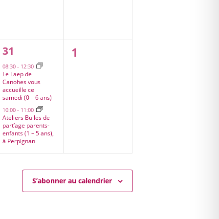
2
0
31
1
évènements,
évènement,
08:30
-
12:30
Le Laep de
Canohes vous
accueille ce
samedi (0 – 6 ans)
10:00
-
11:00
Ateliers Bulles de
part’age parents-
enfants (1 – 5 ans),
à Perpignan
S’abonner au calendrier