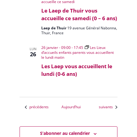
accueille ce samedi
Le Laep de Thuir vous
accueille ce samedi (0 – 6 ans)
Laep de Thuir
19 avenue Général Nabonna,
Thuir, France
26 janvier - 09:00
-
17:45
Les Lieux
LUN
d’accueils enfants parents vous accueillent
26
le lundi matin
Les Laep vous accueillent le
lundi (0-6 ans)
Évènements
Évènements
précédents
Aujourd’hui
suivants
S’abonner au calendrier