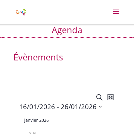
Agenda
Évènements
Évènements
Recherche
Navigat
Recherche
Liste
de
et
16/01/2026
 - 
26/01/2026
vues
navigation
Évènem
Sélectionnez
de
janvier 2026
vues
une
Évènement
date.
VEN