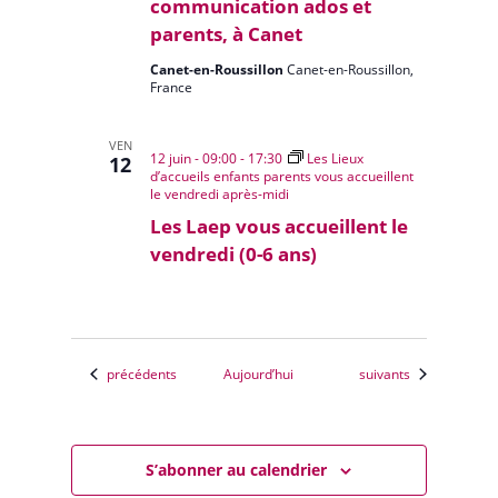
communication ados et
parents, à Canet
Canet-en-Roussillon
Canet-en-Roussillon,
France
VEN
12 juin - 09:00
-
17:30
Les Lieux
12
d’accueils enfants parents vous accueillent
le vendredi après-midi
Les Laep vous accueillent le
vendredi (0-6 ans)
Évènements
Évènements
précédents
Aujourd’hui
suivants
S’abonner au calendrier