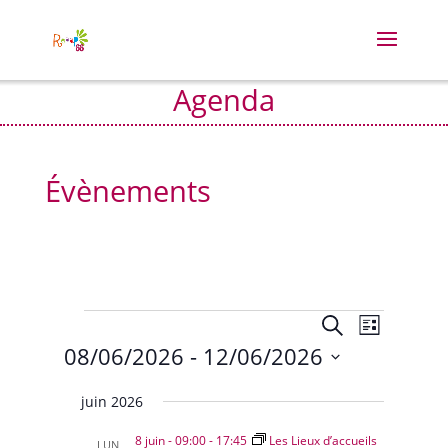
Agenda
Évènements
Évènements
Recherche
Navigat
Recherche
Liste
de
et
08/06/2026
 - 
12/06/2026
vues
navigation
Évènem
Sélectionnez
de
juin 2026
vues
une
Évènement
date.
8 juin - 09:00
-
17:45
Les Lieux d’accueils
LUN