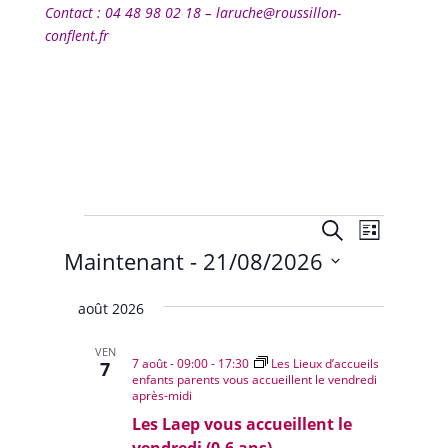
Contact : 04 48 98 02 18 – laruche@roussillon-
conflent.fr
Évènements
Recherche
Navigat
Recherche
Liste
de
et
Maintenant
 - 
21/08/2026
vues
navigation
Évènem
Sélectionnez
de
août 2026
une
vues
date.
Évènemen
VEN
7 août - 09:00
-
17:30
Les Lieux d’accueils
7
enfants parents vous accueillent le vendredi
après-midi
Les Laep vous accueillent le
vendredi (0-6 ans)