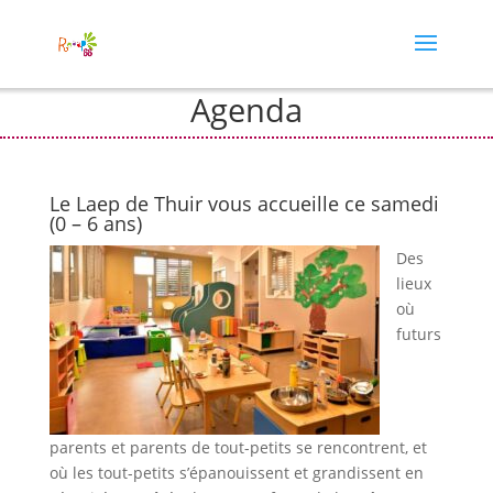
Agenda
Le Laep de Thuir vous accueille ce samedi
(0 – 6 ans)
Des
lieux
où
futurs
parents et parents de tout-petits se rencontrent, et
où les tout-petits s’épanouissent et grandissent en