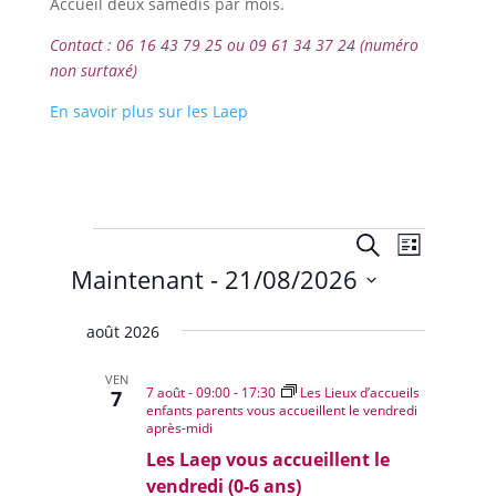
Accueil deux samedis par mois.
Contact : 06 16 43 79 25 ou 09 61 34 37 24 (numéro
non surtaxé)
En savoir plus sur les Laep
Évènements
Recherche
Navigat
Recherche
Liste
de
et
Maintenant
 - 
21/08/2026
vues
navigation
Évènem
Sélectionnez
de
août 2026
une
vues
date.
Évènemen
VEN
7 août - 09:00
-
17:30
Les Lieux d’accueils
7
enfants parents vous accueillent le vendredi
après-midi
Les Laep vous accueillent le
vendredi (0-6 ans)