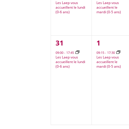
Les Laep vous
Les Laep vous
accueillent le lundi
accueillent le
(0-6 ans)
mardi (0-5 ans)
1
1
31
1
évènement,
évèneme
09:00
-
17:45
09:15
-
17:30
Les Laep vous
Les Laep vous
accueillent le lundi
accueillent le
(0-6 ans)
mardi (0-5 ans)