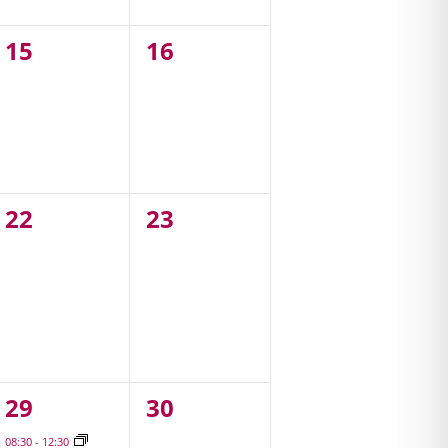
0
0
15
16
,
évènement,
évènement,
0
0
22
23
,
évènement,
évènement,
1
0
29
30
,
évènement,
évènement,
08:30
-
12:30