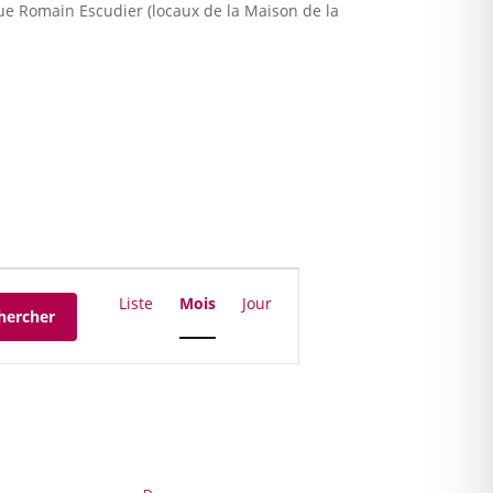
ue Romain Escudier (locaux de la Maison de la
Navigation
de
Liste
Mois
Jour
hercher
vues
Évènement