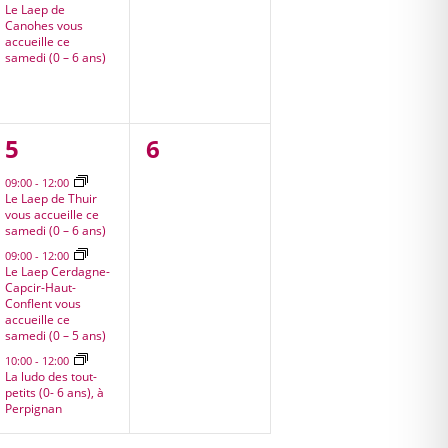
Le Laep de
Canohes vous
accueille ce
samedi (0 – 6 ans)
3
0
5
6
,
évènements,
évènement,
09:00
-
12:00
Le Laep de Thuir
vous accueille ce
samedi (0 – 6 ans)
09:00
-
12:00
Le Laep Cerdagne-
Capcir-Haut-
Conflent vous
accueille ce
samedi (0 – 5 ans)
10:00
-
12:00
La ludo des tout-
petits (0- 6 ans), à
Perpignan