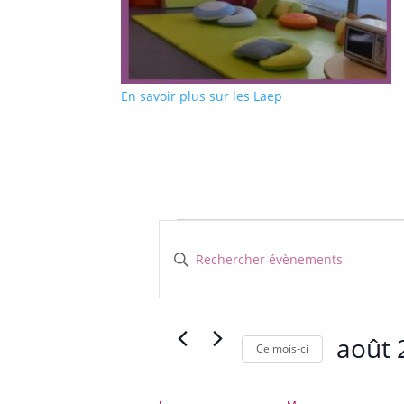
En savoir plus sur les Laep
Évènements
Recherche
et
Saisir
navigation
mot-
clé.
de
Rechercher
vues
Évènements
août 
Évènements
Ce mois-ci
par
Sélectionn
mot-
une
clé.