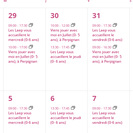
M
MERCREDI
J
JEUDI
V
VENDREDI
S
2
2
2
29
30
31
ts,
évènements,
évènements,
évènement
09:00
-
17:30
10:00
-
12:00
09:00
-
17:30
Les Laep vous
Viens jouer avec
Les Laep vous
accueillent le
moi en Juillet (0- 5
accueillent le
mercredi (0-6 ans)
ans), à Perpignan
vendredi (0-6 ans)
10:00
-
17:00
13:30
-
17:45
09:00
-
16:30
Viens jouer avec
Les Laep vous
Viens jouer avec
moi en Juillet (0- 5
accueillent le jeudi
moi en Juillet (0- 5
ans), à Perpignan
(0- 6 ans)
ans), à Perpignan
1
1
1
5
6
7
nt,
évènement,
évènement,
évènement
09:00
-
17:30
13:30
-
17:45
09:00
-
17:30
Les Laep vous
Les Laep vous
Les Laep vous
accueillent le
accueillent le jeudi
accueillent le
mercredi (0-6 ans)
(0- 6 ans)
vendredi (0-6 ans)