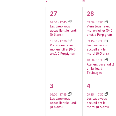
Calendrier
L
LUNDI
M
MARDI
date.
de
2
3
27
28
Évènements
évènements,
évènemen
09:00
-
17:45
09:00
-
17:00
Les Laep vous
Viens jouer avec
accueillent le lundi
moi en Juillet (0- 5
(0-6 ans)
ans), à Perpignan
15:00
-
17:30
09:15
-
17:30
Viens jouer avec
Les Laep vous
moi en Juillet (0- 5
accueillent le
ans), à Perpignan
mardi (0-5 ans)
10:30
-
11:30
Ateliers parentalité
en Juillet, à
Toulouges
1
1
3
4
évènement,
évèneme
09:00
-
17:45
09:15
-
17:30
Les Laep vous
Les Laep vous
accueillent le lundi
accueillent le
(0-6 ans)
mardi (0-5 ans)