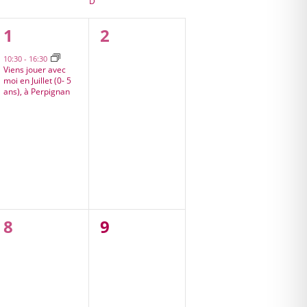
SAMEDI
D
DIMANCHE
1
0
1
2
s,
évènement,
évènement,
10:30
-
16:30
Viens jouer avec
moi en Juillet (0- 5
ans), à Perpignan
0
0
8
9
,
évènement,
évènement,