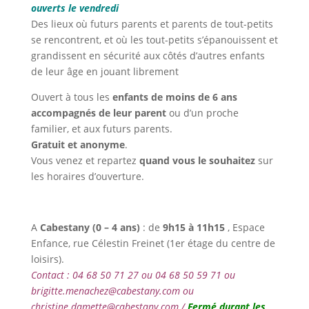
ouverts le vendredi
Des lieux où futurs parents et parents de tout-petits
se rencontrent, et où les tout-petits s’épanouissent et
grandissent en sécurité aux côtés d’autres enfants
de leur âge en jouant librement
Ouvert à tous les
enfants de moins de 6 ans
accompagnés de leur parent
ou d’un proche
familier, et aux futurs parents.
Gratuit et anonyme
.
Vous venez et repartez
quand vous le souhaitez
sur
les horaires d’ouverture.
A
Cabestany (
0 – 4 ans)
: de
9h15 à 11h15
, Espace
Enfance, rue Célestin Freinet (1er étage du centre de
loisirs).
Contact : 04 68 50 71 27 ou 04 68 50 59 71 ou
brigitte.menachez@cabestany.com ou
christine.damette@cabestany.com /
Fermé durant les