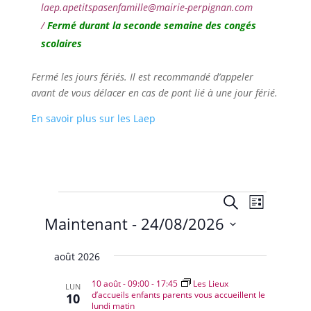
laep.apetitspasenfamille@mairie-perpignan.com
/
Fermé durant la seconde semaine des congés
scolaires
Fermé les jours fériés. Il est recommandé d’appeler
avant de vous délacer en cas de pont lié à une jour férié.
En savoir plus sur les Laep
Évènements
Recherche
Navigat
Recherche
Liste
de
et
Maintenant
 - 
24/08/2026
vues
navigation
Évènem
Sélectionnez
de
août 2026
une
vues
date.
10 août - 09:00
-
17:45
Les Lieux
Évènemen
LUN
d’accueils enfants parents vous accueillent le
10
lundi matin