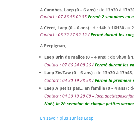
A
Canohes,
Laep (0 – 6 ans)
: de
13h30
à
17h3
Contact : 07 86 53 09 35
Fermé 2 semaines en ao
A
Céret,
Laep (0 – 6 ans)
: de
14h
à
16H30
au 2
Contact : 06 72 27 92 12 /
Fermé durant les cong
A
Perpignan,
Laep Brin de malice (0 – 4 ans)
: de
9h30 à 
Contact : 07 66 24 08 26 /
Fermé durant les va
Laep ZiwZaw (0 – 6 ans)
: de
13h30 à 17h45
Contact : 04 30 19 28 58
/
Fermé la première s
Laep A petits pas… en famille (0 – 4 ans)
: 
Contact : 04 30 19 28 68 – laep.apetitspasenf
Noël,
la 2è semaine de chaque petites vacanc
En savoir plus sur les Laep