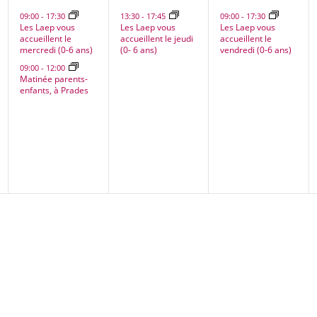
nt,
évènements,
évènement,
évènement
09:00
-
17:30
13:30
-
17:45
09:00
-
17:30
Les Laep vous
Les Laep vous
Les Laep vous
accueillent le
accueillent le jeudi
accueillent le
mercredi (0-6 ans)
(0- 6 ans)
vendredi (0-6 ans)
09:00
-
12:00
Matinée parents-
enfants, à Prades