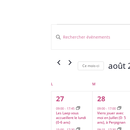
Évènements
Recherche
et
Saisir
navigation
mot-
clé.
de
Rechercher
vues
Évènements
août 
Évènements
Ce mois-ci
par
Sélectionn
mot-
une
clé.
Calendrier
L
LUNDI
M
MARDI
date.
de
2
3
27
28
Évènements
évènements,
évènemen
09:00
-
17:45
09:00
-
17:00
Les Laep vous
Viens jouer avec
accueillent le lundi
moi en Juillet (0- 5
(0-6 ans)
ans), à Perpignan
15:00
-
17:30
09:15
-
17:30