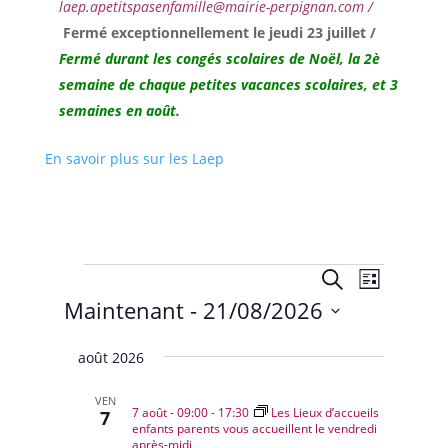
laep.apetitspasenfamille@mairie-perpignan.com /
Fermé exceptionnellement le jeudi 23 juillet /
Fermé durant les congés scolaires de Noël,
la 2è
semaine de chaque petites vacances scolaires, et 3
semaines en août.
En savoir plus sur les Laep
Évènements
Recherche
Navigat
Recherche
Liste
de
et
Maintenant
 - 
21/08/2026
vues
navigation
Évènem
Sélectionnez
de
août 2026
une
vues
date.
Évènemen
VEN
7 août - 09:00
-
17:30
Les Lieux d’accueils
7
enfants parents vous accueillent le vendredi
après-midi