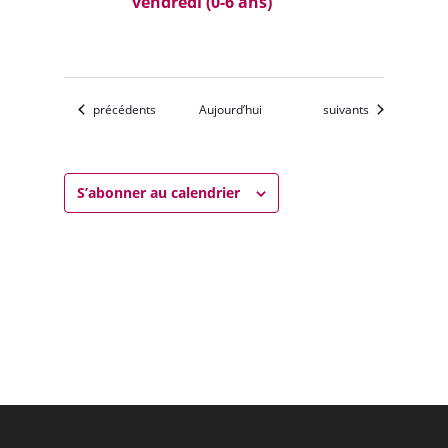
vendredi (0-6 ans)
Évènements
Évènements
précédents
Aujourd’hui
suivants
S’abonner au calendrier