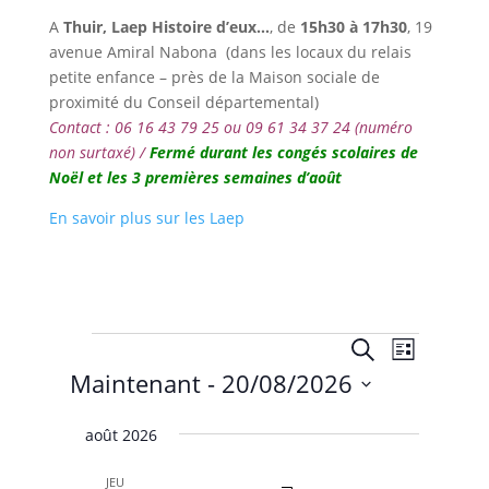
A
Thuir,
Laep Histoire d’eux…
, de
15h30 à 17h30
,
19
avenue Amiral Nabona
(dans les locaux du relais
petite enfance – près de la Maison sociale de
proximité du Conseil départemental)
Contact : 06 16 43 79 25 ou 09 61 34 37 24 (numéro
non surtaxé) /
Fermé durant les congés scolaires de
Noël et les 3 premières semaines d’août
En savoir plus sur les Laep
Évènements
Recherche
Navigat
Recherche
Liste
de
et
Maintenant
 - 
20/08/2026
vues
navigation
Évènem
Sélectionnez
de
août 2026
une
vues
date.
JEU