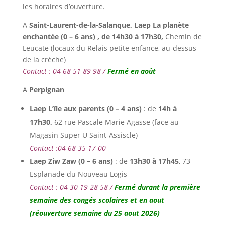
les horaires d’ouverture.
A
Saint-Laurent-de-la-Salanque, L
aep La planète
enchantée (0 – 6 ans) , de 14h30 à 17h30,
Chemin de
Leucate (locaux du Relais petite enfance, au-dessus
de la crèche)
Contact : 04 68 51 89 98 /
Fermé en août
A
Perpignan
Laep L’île aux parents (0 – 4 ans)
: de
14h à
17h30,
62 rue Pascale Marie Agasse (face au
Magasin Super U Saint-Assiscle)
Contact :04 68 35 17 00
Laep Ziw Zaw (0 – 6 ans)
: de
13h30 à 17h45
, 73
Esplanade du Nouveau Logis
Contact : 04 30 19 28 58 /
Fermé durant la première
semaine des congés scolaires et en aout
(réouverture semaine du 25 aout 2026)