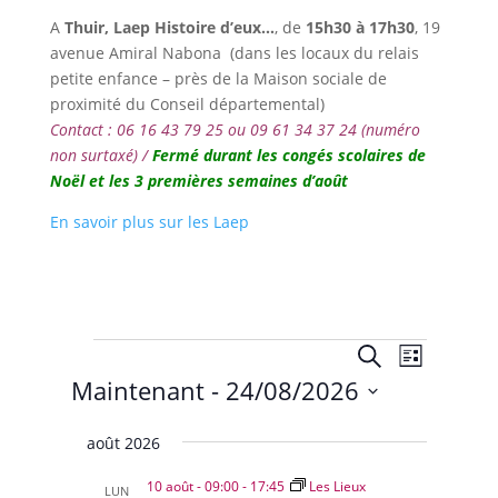
A
Thuir,
Laep Histoire d’eux…
, de
15h30 à 17h30
,
19
avenue Amiral Nabona
(dans les locaux du relais
petite enfance – près de la Maison sociale de
proximité du Conseil départemental)
Contact : 06 16 43 79 25 ou 09 61 34 37 24 (numéro
non surtaxé) /
Fermé durant les congés scolaires de
Noël et les 3 premières semaines d’août
En savoir plus sur les Laep
Évènements
Recherche
Navigat
Recherche
Liste
de
et
Maintenant
 - 
24/08/2026
vues
navigation
Évènem
Sélectionnez
de
août 2026
une
vues
date.
10 août - 09:00
-
17:45
Les Lieux
LUN