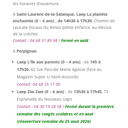
les horaires d’ouverture.
A
Saint-Laurent-de-la-Salanque, L
aep La planète
enchantée (0 – 6 ans) , de 14h30 à 17h30,
Chemin de
Leucate (locaux du Relais petite enfance, au-dessus
de la crèche)
Contact : 04 68 51 89 98 /
Fermé en août
A
Perpignan
Laep L’île aux parents (0 – 4 ans)
: de
14h à
17h30,
62 rue Pascale Marie Agasse (face au
Magasin Super U Saint-Assiscle)
Contact :04 68 35 17 00
Laep Ziw Zaw (0 – 6 ans)
: de
13h30 à 17h45
, 73
Esplanade du Nouveau Logis
Contact : 04 30 19 28 58 /
Fermé durant la première
semaine des congés scolaires et en aout
(réouverture semaine du 25 aout 2026)