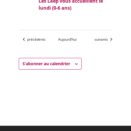
Les Laep vous accueillent le
lundi (0-6 ans)
Évènements
Évènements
précédents
Aujourd’hui
suivants
S’abonner au calendrier